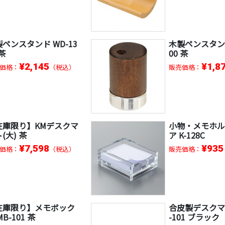
ペンスタンド WD-13
木製ペンスタンド
 茶
00 茶
¥2,145
¥1,8
価格：
（税込）
販売価格：
在庫限り】KMデスクマ
小物・メモホル
(大) 茶
ア K-128C
¥7,598
¥935
価格：
（税込）
販売価格：
在庫限り】メモボック
合皮製デスクマッ
MB-101 茶
-101 ブラック