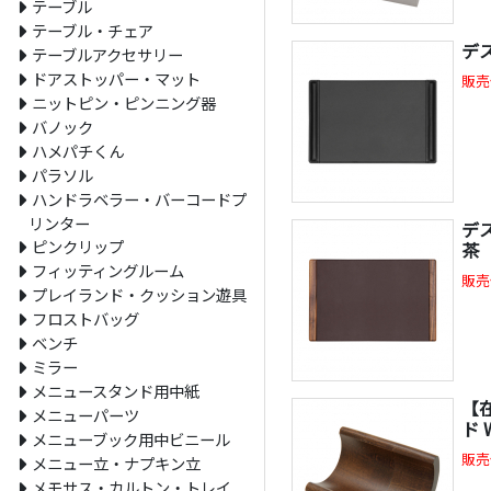
テーブル
テーブル・チェア
デス
テーブルアクセサリー
ドアストッパー・マット
販売
ニットピン・ピンニング器
バノック
ハメパチくん
パラソル
ハンドラベラー・バーコードプ
リンター
デス
ピンクリップ
茶
フィッティングルーム
販売
プレイランド・クッション遊具
フロストバッグ
ベンチ
ミラー
メニュースタンド用中紙
【
メニューパーツ
ド 
メニューブック用中ビニール
販売
メニュー立・ナプキン立
メモサス・カルトン・トレイ