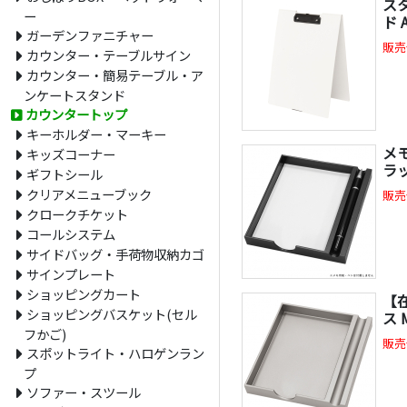
ス
ー
ド 
ガーデンファニチャー
販売
カウンター・テーブルサイン
カウンター・簡易テーブル・ア
ンケートスタンド
カウンタートップ
キーホルダー・マーキー
メモ
キッズコーナー
ラ
ギフトシール
クリアメニューブック
販売
クロークチケット
コールシステム
サイドバッグ・手荷物収納カゴ
サインプレート
ショッピングカート
【
ショッピングバスケット(セル
ス 
フかご)
販売
スポットライト・ハロゲンラン
プ
ソファー・スツール