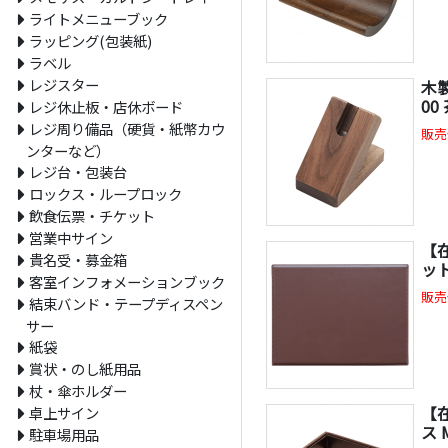
ライトメニューブック
ラッピング(包装紙)
ラベル
レジスター
木製
00
レジ休止板・店休ボード
レジ周り備品（硬貨・紙幣カウ
販売
ンターなど）
レジ台・包装台
ロックス・ループロック
飲食伝票・チケット
営業中サイン
【
貴名受・募金箱
ット
客室インフォメーションブック
販売
結束バンド・テープディスペン
サー
紙袋
賞状・のし紙用品
杖・傘ホルダー
【
卓上サイン
ス 
駐車場用品