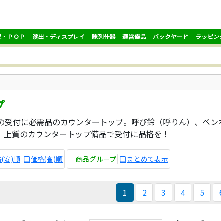
促・ＰＯＰ
演出・ディスプレイ
陳列什器
運営備品
バックヤード
ラッピン
プ
の受付に必需品のカウンタートップ。呼び鈴（呼りん）、ペン
。上質のカウンタートップ備品で受付に品格を！
(安)順
価格(高)順
商品グループ
まとめて表示
1
2
3
4
5