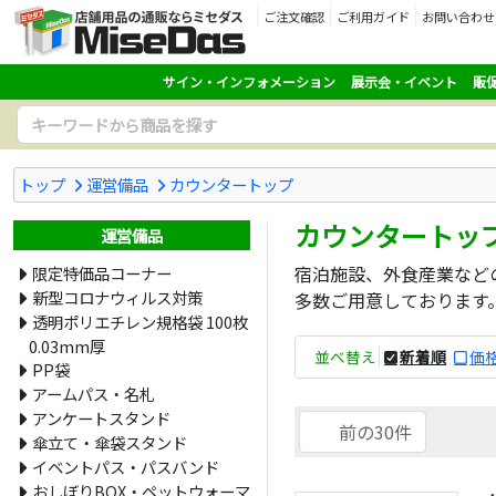
ご注文確認
ご利用ガイド
お問い合わせ
サイン・インフォメーション
展示会・イベント
販
トップ
運営備品
カウンタートップ
カウンタートッ
運営備品
宿泊施設、外食産業など
限定特価品コーナー
新型コロナウィルス対策
多数ご用意しております
透明ポリエチレン規格袋 100枚
0.03mm厚
並べ替え
新着順
価格
PP袋
アームパス・名札
アンケートスタンド
前の30件
傘立て・傘袋スタンド
イベントパス・パスバンド
おしぼりBOX・ペットウォーマ