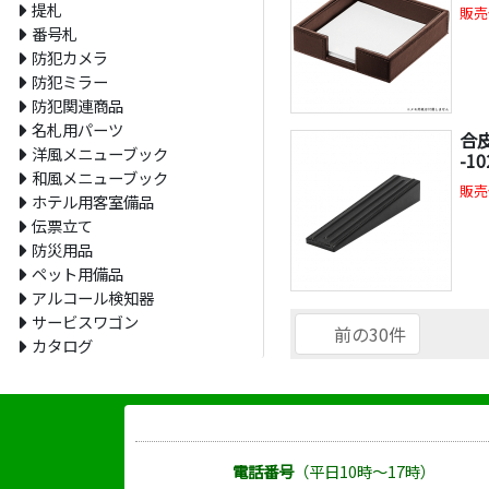
提札
販売
番号札
防犯カメラ
防犯ミラー
防犯関連商品
名札用パーツ
合
洋風メニューブック
-1
和風メニューブック
販売
ホテル用客室備品
伝票立て
防災用品
ペット用備品
アルコール検知器
サービスワゴン
前の30件
カタログ
電話番号
（平日10時～17時）