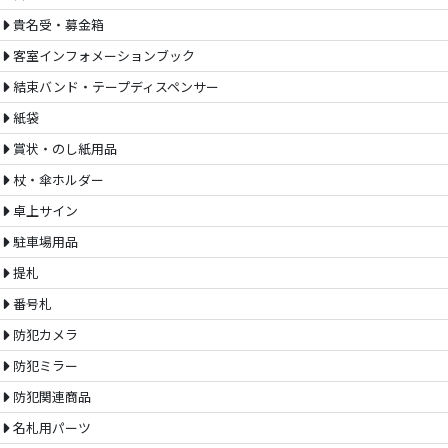
貴名受・募金箱
客室インフォメーションブック
結束バンド・テープディスペンサー
紙袋
賞状・のし紙用品
杖・傘ホルダー
卓上サイン
駐車場用品
提札
番号札
防犯カメラ
防犯ミラー
防犯関連商品
名札用パーツ