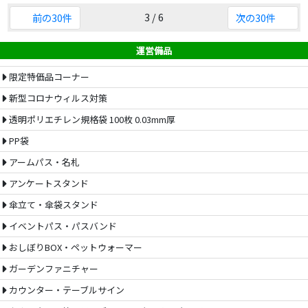
3 / 6
前の30件
次の30件
運営備品
限定特価品コーナー
新型コロナウィルス対策
透明ポリエチレン規格袋 100枚 0.03mm厚
PP袋
アームパス・名札
アンケートスタンド
傘立て・傘袋スタンド
イベントパス・パスバンド
おしぼりBOX・ペットウォーマー
ガーデンファニチャー
カウンター・テーブルサイン