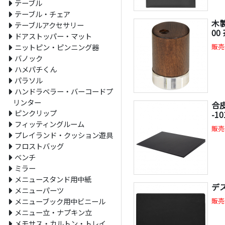
テーブル
テーブル・チェア
木製
テーブルアクセサリー
00
ドアストッパー・マット
ニットピン・ピンニング器
販売
バノック
ハメパチくん
パラソル
ハンドラベラー・バーコードプ
リンター
合
ピンクリップ
-1
フィッティングルーム
販売
プレイランド・クッション遊具
フロストバッグ
ベンチ
ミラー
メニュースタンド用中紙
デス
メニューパーツ
メニューブック用中ビニール
販売
メニュー立・ナプキン立
メモサス・カルトン・トレイ