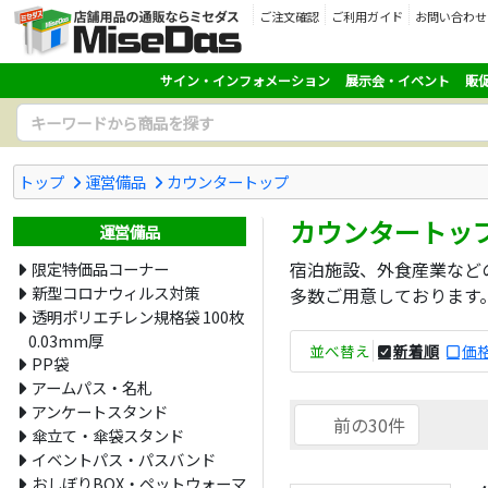
ご注文確認
ご利用ガイド
お問い合わせ
サイン・インフォメーション
展示会・イベント
販
トップ
運営備品
カウンタートップ
カウンタートッ
運営備品
宿泊施設、外食産業など
限定特価品コーナー
新型コロナウィルス対策
多数ご用意しております
透明ポリエチレン規格袋 100枚
0.03mm厚
並べ替え
新着順
価格
PP袋
アームパス・名札
アンケートスタンド
前の30件
傘立て・傘袋スタンド
イベントパス・パスバンド
おしぼりBOX・ペットウォーマ