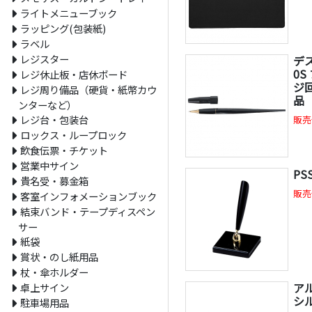
ライトメニューブック
ラッピング(包装紙)
ラベル
レジスター
デス
0S
レジ休止板・店休ボード
ジ
レジ周り備品（硬貨・紙幣カウ
品
ンターなど）
レジ台・包装台
販売
ロックス・ループロック
飲食伝票・チケット
営業中サイン
PS
貴名受・募金箱
販売
客室インフォメーションブック
結束バンド・テープディスペン
サー
紙袋
賞状・のし紙用品
杖・傘ホルダー
アル
卓上サイン
シ
駐車場用品