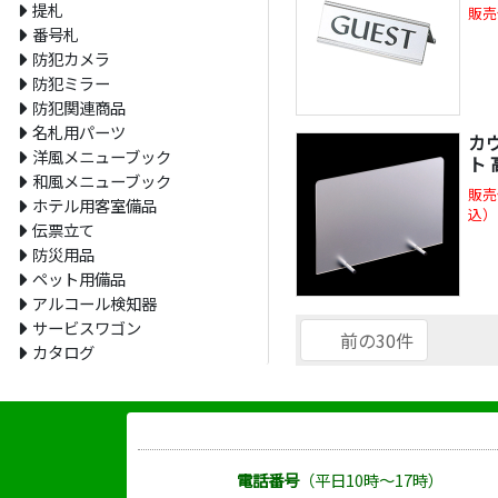
提札
販売
番号札
防犯カメラ
防犯ミラー
防犯関連商品
名札用パーツ
カ
洋風メニューブック
ト 
和風メニューブック
販売
ホテル用客室備品
込）
伝票立て
防災用品
ペット用備品
アルコール検知器
サービスワゴン
前の30件
カタログ
電話番号
（平日10時～17時）