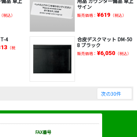
ー備品 卓上
用品 カウンター備品 卓上
サイン
¥619
（税込）
販売価格：
（税込）
T-4
合皮デスクマット DM-50
8 ブラック
313
（税
¥6,050
販売価格：
（税込）
次の30件
FAX番号