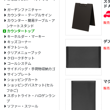
ス
ー
ド 
ガーデンファニチャー
カウンター・テーブルサイン
カウンター・簡易テーブル・ア
販売
ンケートスタンド
カウンタートップ
キーホルダー・マーキー
デス
キッズコーナー
ギフトシール
販売
クリアメニューブック
クロークチケット
コールシステム
サイドバッグ・手荷物収納カゴ
サインプレート
ショッピングカート
マ
ショッピングバスケット(セル
販売
フかご)
スポットライト・ハロゲンラン
プ
ソファー・スツール