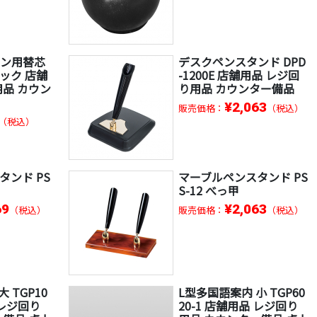
ペン用替芯
デスクペンスタンド DPD
ブラック 店舗
-1200E 店舗用品 レジ回
用品 カウン
り用品 カウンター備品
¥2,063
販売価格：
（税込）
（税込）
タンド PS
マーブルペンスタンド PS
S-12 べっ甲
69
¥2,063
（税込）
販売価格：
（税込）
 TGP10
L型多国語案内 小 TGP60
 レジ回り
20-1 店舗用品 レジ回り