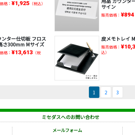
用品 カウンタ
¥1,925
価格：
（税込）
サイン
¥894
販売価格：
ウンター仕切板 フロス
皮メモトレイ M
高さ300mm Mサイズ
¥10,
販売価格：
¥13,613
込）
価格：
（税
1
2
3
ミセダスへのお問い合わせ
メールフォーム