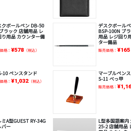
クボールペン DB-50
デスクボール
 ブラック 店舗用品 レ
BSP-100N 
回り用品 カウンター備
用品 レジ回り
ター備品
¥578
¥165
価格：
（税込）
販売価格：
S-10 ペンスタンド
マーブルペンス
S-11 べっ甲
¥1,032
価格：
（税込）
¥1,1
販売価格：
ミA型GUEST RY-34G
L型多国語案内 大
ルバー
25-2 店舗用品