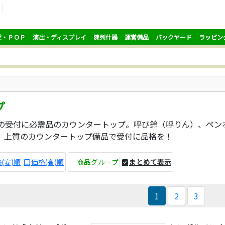
促・ＰＯＰ
演出・ディスプレイ
陳列什器
運営備品
バックヤード
ラッピン
プ
の受付に必需品のカウンタートップ。呼び鈴（呼りん）、ペン
。上質のカウンタートップ備品で受付に品格を！
(安)順
価格(高)順
商品グループ
まとめて表示
1
2
3