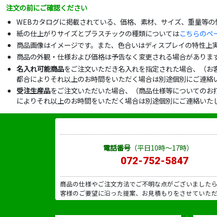
注文の前にご確認ください
WEBカタログに掲載されている、価格、素材、サイズ、重量等
紙の仕上がりサイズとプラスチックの種類については
こちらのペ
商品画像はイメージです。また、色合いはディスプレイの特性上
商品の外観・仕様および価格は予告なく変更される場合がありま
名入れ可能商品
をご注文いただき名入れを指定された場合、（お
都合によりそれ以上のお時間をいただく場合は別途個別にご連絡
受注生産品
をご注文いただいた場合、（商品仕様等についてのお
によりそれ以上のお時間をいただく場合は別途個別にご連絡いた
電話番号
（平日10時～17時）
072-752-5847
商品の仕様やご注文方法でご不明な点がございました
客様のご要望に沿った提案、お見積もりをさせていた