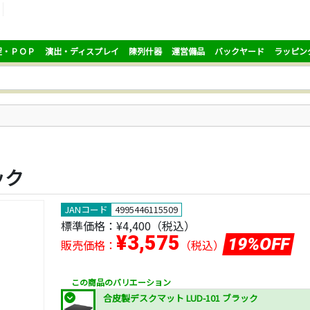
促・ＰＯＰ
演出・ディスプレイ
陳列什器
運営備品
バックヤード
ラッピン
ック
JANコード
4995446115509
標準価格：
¥4,400
（税込）
¥3,575
19%OFF
販売価格：
（税込）
この商品のバリエーション
合皮製デスクマット LUD-101 ブラック