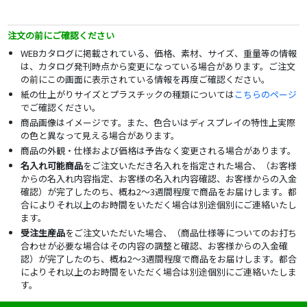
注文の前にご確認ください
WEBカタログに掲載されている、価格、素材、サイズ、重量等の情報
は、カタログ発刊時点から変更になっている場合があります。ご注文
の前にこの画面に表示されている情報を再度ご確認ください。
紙の仕上がりサイズとプラスチックの種類については
こちらのページ
でご確認ください。
商品画像はイメージです。また、色合いはディスプレイの特性上実際
の色と異なって見える場合があります。
商品の外観・仕様および価格は予告なく変更される場合があります。
名入れ可能商品
をご注文いただき名入れを指定された場合、（お客様
からの名入れ内容指定、お客様の名入れ内容確認、お客様からの入金
確認）が完了したのち、概ね2～3週間程度で商品をお届けします。都
合によりそれ以上のお時間をいただく場合は別途個別にご連絡いたし
ます。
受注生産品
をご注文いただいた場合、（商品仕様等についてのお打ち
合わせが必要な場合はその内容の調整と確認、お客様からの入金確
認）が完了したのち、概ね2～3週間程度で商品をお届けします。都合
によりそれ以上のお時間をいただく場合は別途個別にご連絡いたしま
す。