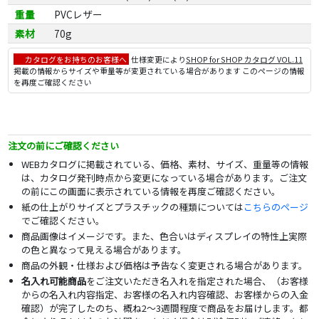
重量
PVCレザー
素材
70g
カタログをお持ちのお客様へ
仕様変更により
SHOP for SHOP カタログ VOL.11
掲載の情報からサイズや重量等が変更されている場合があります このページの情報
を再度ご確認ください
注文の前にご確認ください
WEBカタログに掲載されている、価格、素材、サイズ、重量等の情報
は、カタログ発刊時点から変更になっている場合があります。ご注文
の前にこの画面に表示されている情報を再度ご確認ください。
紙の仕上がりサイズとプラスチックの種類については
こちらのページ
でご確認ください。
商品画像はイメージです。また、色合いはディスプレイの特性上実際
の色と異なって見える場合があります。
商品の外観・仕様および価格は予告なく変更される場合があります。
名入れ可能商品
をご注文いただき名入れを指定された場合、（お客様
からの名入れ内容指定、お客様の名入れ内容確認、お客様からの入金
確認）が完了したのち、概ね2～3週間程度で商品をお届けします。都