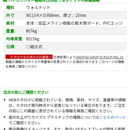
ハイカウンター棚板W1200用 ウォルナットの詳細情報
種別
ウォルナット
外寸
W1154×D368mm、厚さ：25mm
素材
本体：低圧メラミン樹脂化粧木質ボード、PVCエッジ
重量
約7kg
均等荷重
約15kg
仕様
○組立式
カタログをお持ちのお客様へ
仕様変更により
SHOP for SHOP カタログ VOL.11
掲載の情報からサイズや重量等が変更されている場合があります このページの情報
を再度ご確認ください
注文の前にご確認ください
WEBカタログに掲載されている、価格、素材、サイズ、重量等の情報
は、カタログ発刊時点から変更になっている場合があります。ご注文
の前にこの画面に表示されている情報を再度ご確認ください。
紙の仕上がりサイズとプラスチックの種類については
こちらのページ
でご確認ください。
商品画像はイメージです。また、色合いはディスプレイの特性上実際