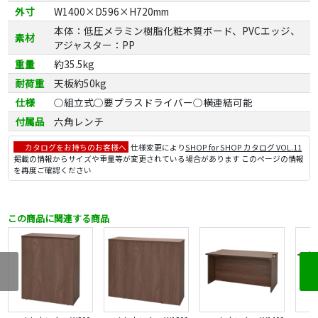
外寸
W1400×D596×H720mm
本体：低圧メラミン樹脂化粧木質ボード、PVCエッジ、
素材
アジャスター：PP
重量
約35.5kg
耐荷重
天板約50kg
仕様
○組立式○要プラスドライバー○横連結可能
付属品
六角レンチ
カタログをお持ちのお客様へ
仕様変更により
SHOP for SHOP カタログ VOL.11
掲載の情報からサイズや重量等が変更されている場合があります このページの情報
を再度ご確認ください
この商品に関連する商品