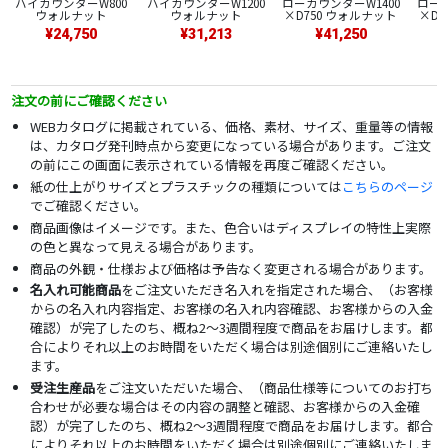
ハイカウンターW800
ハイカウンターW1200
ローカウンターW1400
ローカ
ウォルナット
ウォルナット
×D750 ウォルナット
×D7
¥24,750
¥31,213
¥41,250
注文の前にご確認ください
WEBカタログに掲載されている、価格、素材、サイズ、重量等の情報
は、カタログ発刊時点から変更になっている場合があります。ご注文
の前にこの画面に表示されている情報を再度ご確認ください。
紙の仕上がりサイズとプラスチックの種類については
こちらのページ
でご確認ください。
商品画像はイメージです。また、色合いはディスプレイの特性上実際
の色と異なって見える場合があります。
商品の外観・仕様および価格は予告なく変更される場合があります。
名入れ可能商品
をご注文いただき名入れを指定された場合、（お客様
からの名入れ内容指定、お客様の名入れ内容確認、お客様からの入金
確認）が完了したのち、概ね2～3週間程度で商品をお届けします。都
合によりそれ以上のお時間をいただく場合は別途個別にご連絡いたし
ます。
受注生産品
をご注文いただいた場合、（商品仕様等についてのお打ち
合わせが必要な場合はその内容の調整と確認、お客様からの入金確
認）が完了したのち、概ね2～3週間程度で商品をお届けします。都合
によりそれ以上のお時間をいただく場合は別途個別にご連絡いたしま