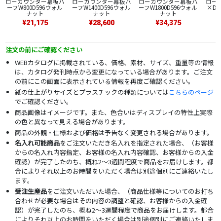
ローカウンター幕板ハ
ローカウンター幕板ハ
ローカウンター幕板ハ
ローカ
ーフW800D596ウォル
ーフW1400D596ウォル
ーフW1800D596ウォル
×D7
ナット
ナット
ナット
¥21,175
¥28,600
¥34,375
注文の前にご確認ください
WEBカタログに掲載されている、価格、素材、サイズ、重量等の情報
は、カタログ発刊時点から変更になっている場合があります。ご注文
の前にこの画面に表示されている情報を再度ご確認ください。
紙の仕上がりサイズとプラスチックの種類については
こちらのページ
でご確認ください。
商品画像はイメージです。また、色合いはディスプレイの特性上実際
の色と異なって見える場合があります。
商品の外観・仕様および価格は予告なく変更される場合があります。
名入れ可能商品
をご注文いただき名入れを指定された場合、（お客様
からの名入れ内容指定、お客様の名入れ内容確認、お客様からの入金
確認）が完了したのち、概ね2～3週間程度で商品をお届けします。都
合によりそれ以上のお時間をいただく場合は別途個別にご連絡いたし
ます。
受注生産品
をご注文いただいた場合、（商品仕様等についてのお打ち
合わせが必要な場合はその内容の調整と確認、お客様からの入金確
認）が完了したのち、概ね2～3週間程度で商品をお届けします。都合
によりそれ以上のお時間をいただく場合は別途個別にご連絡いたしま