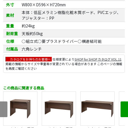
外寸
W800×D596×H720mm
本体：低圧メラミン樹脂化粧木質ボード、PVCエッジ、
素材
アジャスター：PP
重量
約24kg
耐荷重
天板約50kg
仕様
○組立式○要プラスドライバー○横連結可能
付属品
六角レンチ
カタログをお持ちのお客様へ
仕様変更により
SHOP for SHOP カタログ VOL.11
掲載の情報からサイズや重量等が変更されている場合があります このページの情報
を再度ご確認ください
この商品に関連する商品