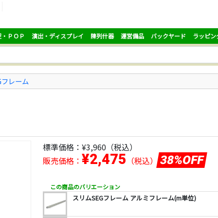
促・ＰＯＰ
演出・ディスプレイ
陳列什器
運営備品
バックヤード
ラッピン
Gフレーム
標準価格：
¥3,960
（税込）
¥2,475
38%OFF
販売価格：
（税込）
この商品のバリエーション
スリムSEGフレーム アルミフレーム(m単位)