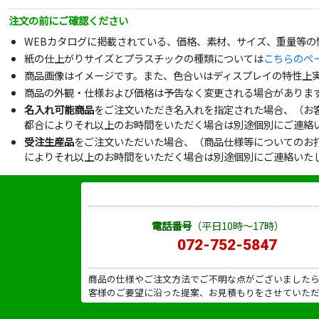
注文の前にご確認ください
WEBカタログに掲載されている、価格、素材、サイズ、重量等
紙の仕上がりサイズとプラスチックの種類については
こちらのペ
商品画像はイメージです。また、色合いはディスプレイの特性上
商品の外観・仕様および価格は予告なく変更される場合がありま
名入れ可能商品
をご注文いただき名入れを指定された場合、（お
都合によりそれ以上のお時間をいただく場合は別途個別にご連絡
受注生産品
をご注文いただいた場合、（商品仕様等についてのお
によりそれ以上のお時間をいただく場合は別途個別にご連絡いた
電話番号
（平日10時～17時）
072-752-5847
商品の仕様やご注文方法でご不明な点がございました
客様のご要望に沿った提案、お見積もりをさせていた