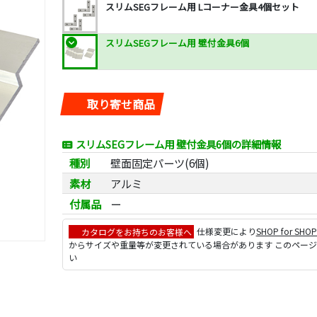
スリムSEGフレーム用 Lコーナー金具4個セット
スリムSEGフレーム用 壁付金具6個
取り寄せ商品
スリムSEGフレーム用 壁付金具6個の詳細情報
種別
壁面固定パーツ(6個)
素材
アルミ
付属品
ー
カタログをお持ちのお客様へ
仕様変更により
SHOP for SHO
からサイズや重量等が変更されている場合があります このペー
い