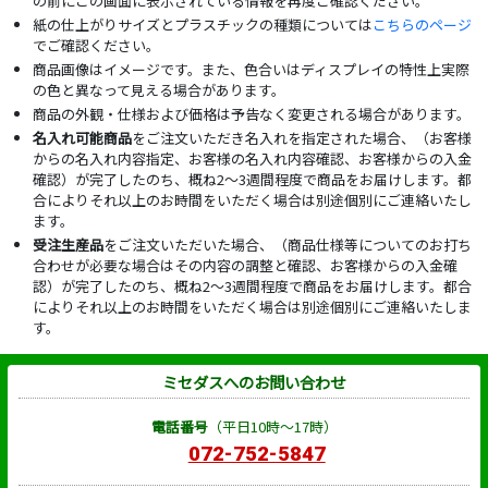
の前にこの画面に表示されている情報を再度ご確認ください。
紙の仕上がりサイズとプラスチックの種類については
こちらのページ
でご確認ください。
商品画像はイメージです。また、色合いはディスプレイの特性上実際
の色と異なって見える場合があります。
商品の外観・仕様および価格は予告なく変更される場合があります。
名入れ可能商品
をご注文いただき名入れを指定された場合、（お客様
からの名入れ内容指定、お客様の名入れ内容確認、お客様からの入金
確認）が完了したのち、概ね2～3週間程度で商品をお届けします。都
合によりそれ以上のお時間をいただく場合は別途個別にご連絡いたし
ます。
受注生産品
をご注文いただいた場合、（商品仕様等についてのお打ち
合わせが必要な場合はその内容の調整と確認、お客様からの入金確
認）が完了したのち、概ね2～3週間程度で商品をお届けします。都合
によりそれ以上のお時間をいただく場合は別途個別にご連絡いたしま
す。
ミセダスへのお問い合わせ
電話番号
（平日10時～17時）
072-752-5847