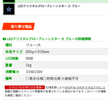
LEDクリスタルグロープレーンスター 小 ブルー
取り寄せ商品
LEDクリスタルグロープレーンスター 大 ブルーの詳細情報
種別
ブルー/大
本体サイズ
600φ×D20mm
LED球数
90球
重量
1kg
消費電力
3.5W/100V
備考
○常点仕様○防雨仕様 ※連結不可
カタログをお持ちのお客様へ
仕様変更により
SHOP for SHOP カタログ VOL.11
掲載の情報からサイズや重量等が変更されている場合があります このページの情報
を再度ご確認ください