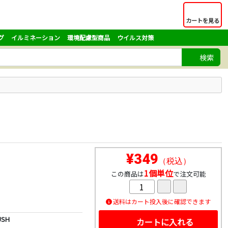
カートを見る
グ
イルミネーション
環境配慮型商品
ウイルス対策
検索
¥349
（税込）
1個単位
この商品は
で注文可能
送料はカート投入後に確認できます
SH
カートに入れる