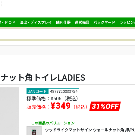
促・ＰＯＰ
演出・ディスプレイ
陳列什器
運営備品
バックヤード
ラッピン
ット角トイレLADIES
JANコード
4977720033754
標準価格：
¥506
（税込）
¥349
31%OFF
販売価格：
（税込）
この商品のバリエーション
ウッドライクマットサイン ウォールナット角 押/PU