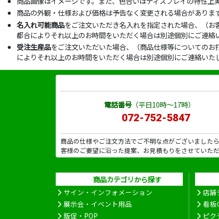
商品画像はイメージです。また、色合いはディスプレイの特性上
商品の外観・仕様および価格は予告なく変更される場合がありま
名入れ可能商品
をご注文いただき名入れを指定された場合、（お
都合によりそれ以上のお時間をいただく場合は別途個別にご連絡
受注生産品
をご注文いただいた場合、（商品仕様等についてのお
によりそれ以上のお時間をいただく場合は別途個別にご連絡いた
電話番号
（平日10時～17時）
072-752-5847
商品の仕様やご注文方法でご不明な点がございました
客様のご要望に沿った提案、お見積もりをさせていた
商品カテゴリから探す
サイン・インフォメーション
店舗
展示会・イベント用品
看板
販促・POP
ピク