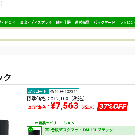
促・ＰＯＰ
演出・ディスプレイ
陳列什器
運営備品
バックヤード
ラッピン
ック
JANコード
4546094102344
標準価格：
¥12,100
（税込）
¥7,563
37%OFF
販売価格：
（税込）
この商品のバリエーション
革+合皮デスクマット DM-401 ブラック