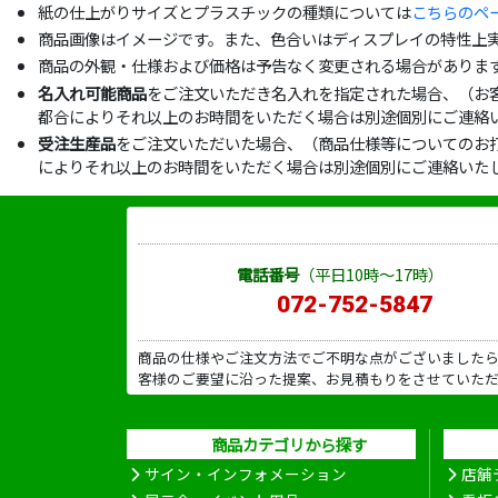
紙の仕上がりサイズとプラスチックの種類については
こちらのペ
商品画像はイメージです。また、色合いはディスプレイの特性上
商品の外観・仕様および価格は予告なく変更される場合がありま
名入れ可能商品
をご注文いただき名入れを指定された場合、（お
都合によりそれ以上のお時間をいただく場合は別途個別にご連絡
受注生産品
をご注文いただいた場合、（商品仕様等についてのお
によりそれ以上のお時間をいただく場合は別途個別にご連絡いた
電話番号
（平日10時～17時）
072-752-5847
商品の仕様やご注文方法でご不明な点がございました
客様のご要望に沿った提案、お見積もりをさせていた
商品カテゴリから探す
サイン・インフォメーション
店舗