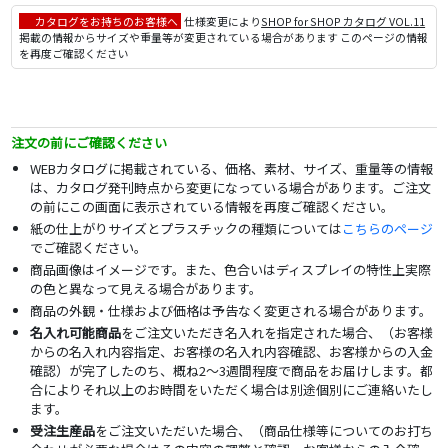
カタログをお持ちのお客様へ
仕様変更により
SHOP for SHOP カタログ VOL.11
掲載の情報からサイズや重量等が変更されている場合があります このページの情報
を再度ご確認ください
注文の前にご確認ください
WEBカタログに掲載されている、価格、素材、サイズ、重量等の情報
は、カタログ発刊時点から変更になっている場合があります。ご注文
の前にこの画面に表示されている情報を再度ご確認ください。
紙の仕上がりサイズとプラスチックの種類については
こちらのページ
でご確認ください。
商品画像はイメージです。また、色合いはディスプレイの特性上実際
の色と異なって見える場合があります。
商品の外観・仕様および価格は予告なく変更される場合があります。
名入れ可能商品
をご注文いただき名入れを指定された場合、（お客様
からの名入れ内容指定、お客様の名入れ内容確認、お客様からの入金
確認）が完了したのち、概ね2～3週間程度で商品をお届けします。都
合によりそれ以上のお時間をいただく場合は別途個別にご連絡いたし
ます。
受注生産品
をご注文いただいた場合、（商品仕様等についてのお打ち