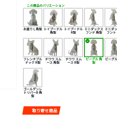
この商品のバリエーション
お座り L 角型
トイプードル
トイプードル
ミニダックス
ミニダ
角型
R型
フンド 角型
フント 
フレンチブル
チワワ スム
チワワ スム
ビーグル 角
ビーグル
ドック R型
ース 角型
ース R型
型
ゴールデンレ
トリバーB 角
型
取り寄せ商品