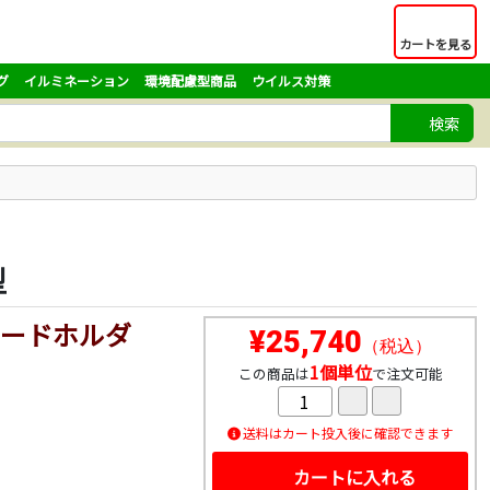
カートを見る
グ
イルミネーション
環境配慮型商品
ウイルス対策
検索
型
ードホルダ
¥25,740
（税込）
1個単位
この商品は
で注文可能
送料はカート投入後に確認できます
カートに入れる