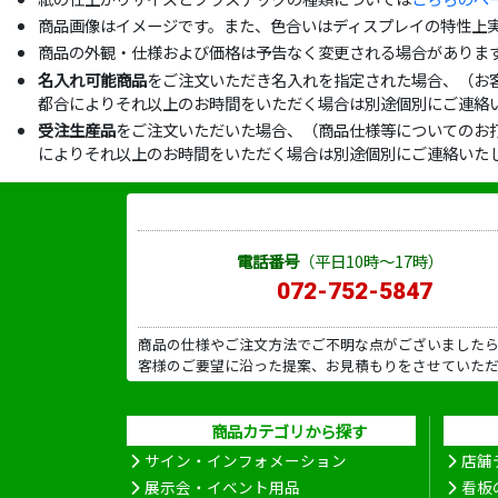
商品画像はイメージです。また、色合いはディスプレイの特性上
商品の外観・仕様および価格は予告なく変更される場合がありま
名入れ可能商品
をご注文いただき名入れを指定された場合、（お
都合によりそれ以上のお時間をいただく場合は別途個別にご連絡
受注生産品
をご注文いただいた場合、（商品仕様等についてのお
によりそれ以上のお時間をいただく場合は別途個別にご連絡いた
電話番号
（平日10時～17時）
072-752-5847
商品の仕様やご注文方法でご不明な点がございました
客様のご要望に沿った提案、お見積もりをさせていた
商品カテゴリから探す
サイン・インフォメーション
店舗
展示会・イベント用品
看板