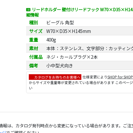
リードホルダー 壁付けリードフック W70×D35×H14
細情報
種別
ビーグル 角型
サイズ
W70×D35×H145mm
重量
400g
素材
本体：ステンレス、文字部分：カッティン
付属品
ネジ・カールプラグ×2本
備考
小中型犬向き
カタログをお持ちのお客様へ
仕様変更により
SHOP for SHO
からサイズや重量等が変更されている場合があります このペー
い
の情報は、カタログ発刊時点から変更になっている場合があります。ご注
ージ
でご確認ください。