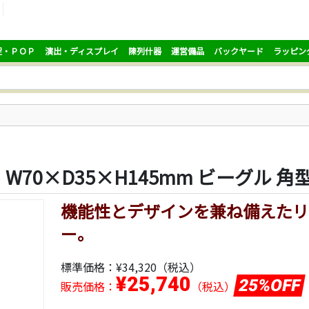
促・ＰＯＰ
演出・ディスプレイ
陳列什器
運営備品
バックヤード
ラッピン
70×D35×H145mm ビーグル 角
機能性とデザインを兼ね備えたリ
ー。
標準価格：
¥34,320
（税込）
¥25,740
25%OFF
販売価格：
（税込）