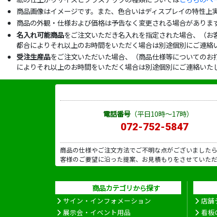
商品画像はイメージです。また、色合いはディスプレイの特性上
商品の外観・仕様および価格は予告なく変更される場合がありま
名入れ可能商品
をご注文いただき名入れを指定された場合、（お
都合によりそれ以上のお時間をいただく場合は別途個別にご連絡
受注生産品
をご注文いただいた場合、（商品仕様等についてのお
によりそれ以上のお時間をいただく場合は別途個別にご連絡いた
電話番号
（平日10時～17時）
072-752-5847
商品の仕様やご注文方法でご不明な点がございました
客様のご要望に沿った提案、お見積もりをさせていた
商品カテゴリから探す
サイン・インフォメーション
店舗
展示会・イベント用品
看板