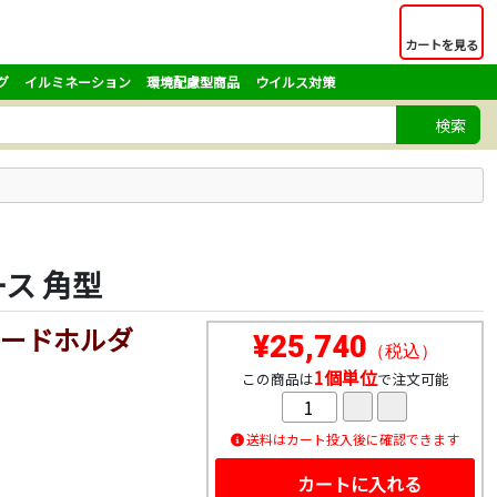
カートを見る
グ
イルミネーション
環境配慮型商品
ウイルス対策
検索
ース 角型
ードホルダ
¥25,740
（税込）
1個単位
この商品は
で注文可能
送料はカート投入後に確認できます
カートに入れる