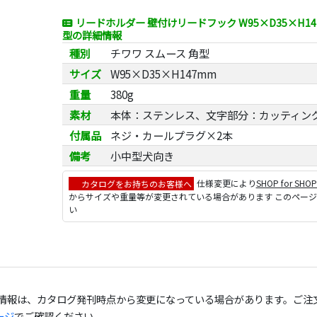
リードホルダー 壁付けリードフック W95×D35×H14
型の詳細情報
種別
チワワ スムース 角型
サイズ
W95×D35×H147mm
重量
380g
素材
本体：ステンレス、文字部分：カッティン
付属品
ネジ・カールプラグ×2本
備考
小中型犬向き
カタログをお持ちのお客様へ
仕様変更により
SHOP for SHO
からサイズや重量等が変更されている場合があります このペー
い
の情報は、カタログ発刊時点から変更になっている場合があります。ご注
ージ
でご確認ください。