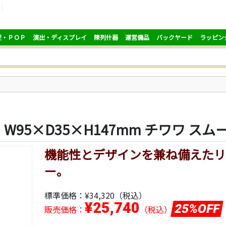
促・ＰＯＰ
演出・ディスプレイ
陳列什器
運営備品
バックヤード
ラッピン
95×D35×H147mm チワワ スム
機能性とデザインを兼ね備えたリ
ー。
標準価格：
¥34,320
（税込）
¥25,740
25%OFF
販売価格：
（税込）