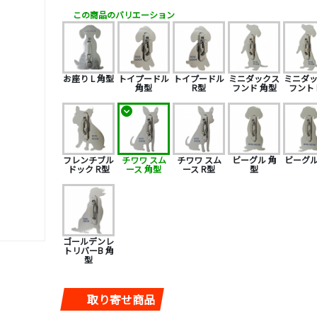
この商品のバリエーション
お座り L 角型
トイプードル
トイプードル
ミニダックス
ミニダ
角型
R型
フンド 角型
フント 
フレンチブル
チワワ スム
チワワ スム
ビーグル 角
ビーグル
ドック R型
ース 角型
ース R型
型
ゴールデンレ
トリバーB 角
型
取り寄せ商品