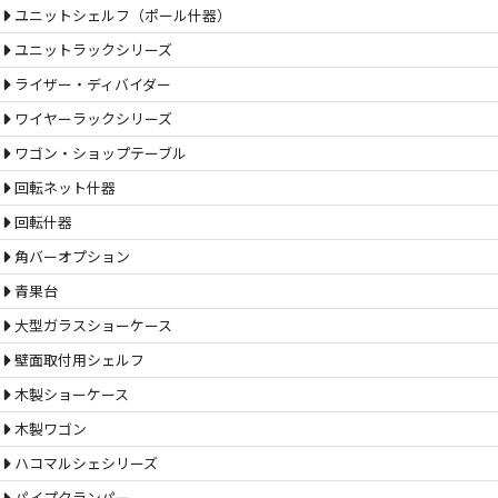
ユニットシェルフ（ポール什器）
ユニットラックシリーズ
ライザー・ディバイダー
ワイヤーラックシリーズ
ワゴン・ショップテーブル
回転ネット什器
回転什器
角バーオプション
青果台
大型ガラスショーケース
壁面取付用シェルフ
木製ショーケース
木製ワゴン
ハコマルシェシリーズ
パイプクランパー