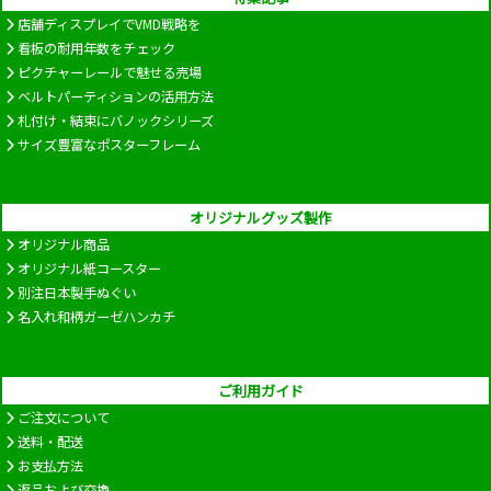
店舗ディスプレイでVMD戦略を
看板の耐用年数をチェック
ピクチャーレールで魅せる売場
ベルトパーティションの活用方法
札付け・結束にバノックシリーズ
サイズ豊富なポスターフレーム
オリジナルグッズ製作
オリジナル商品
オリジナル紙コースター
別注日本製手ぬぐい
名入れ和柄ガーゼハンカチ
ご利用ガイド
ご注文について
送料・配送
お支払方法
返品および交換