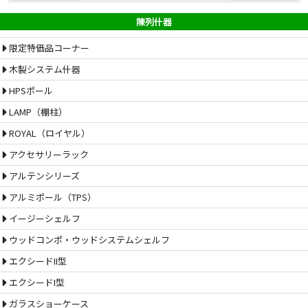
陳列什器
限定特価品コーナー
木製システム什器
HPSポール
LAMP（棚柱）
ROYAL（ロイヤル）
アクセサリーラック
アルテンシリーズ
アルミポール（TPS）
イージーシェルフ
ウッドコンポ・ウッドシステムシェルフ
エクシードII型
エクシードI型
ガラスショーケース