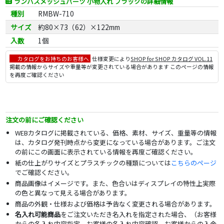
ランバスメッシュパーツ 小物入れ ブラックの詳細情報
種別
RMBW-710
サイズ
約80×73（62）×122mm
入数
1個
カタログをお持ちのお客様へ
仕様変更により
SHOP for SHOP カタログ VOL.11
掲載の情報からサイズや重量等が変更されている場合があります このページの情報
を再度ご確認ください
注文の前にご確認ください
WEBカタログに掲載されている、価格、素材、サイズ、重量等の情報
は、カタログ発刊時点から変更になっている場合があります。ご注文
の前にこの画面に表示されている情報を再度ご確認ください。
紙の仕上がりサイズとプラスチックの種類については
こちらのページ
でご確認ください。
商品画像はイメージです。また、色合いはディスプレイの特性上実際
の色と異なって見える場合があります。
商品の外観・仕様および価格は予告なく変更される場合があります。
名入れ可能商品
をご注文いただき名入れを指定された場合、（お客様
からの名入れ内容指定、お客様の名入れ内容確認、お客様からの入金