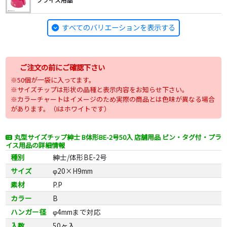
すべてのバリエーションを表示する
ご注文の前にご確認下さい
※50個が一袋に入ってます。
※サイズチップは形状の品種と表示内容をお知らせ下さい。
※カラーチャートはイメージのため実際の商品とは色味が異なる場合
があります。（Iはホワイトです）
丸型サイズチップ紳士 B体形BE-2号50入 店舗用品 ピン・タグ付・プラ
イス用品の詳細情報
種別
紳士/体形BE-2号
サイズ
φ20×H9mm
素材
P.P
カラー
B
ハンガー径
φ4mmまで対応
入数
50ヶ入