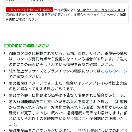
カタログをお持ちのお客様へ
仕様変更により
SHOP for SHOP カタログ VOL.11
掲載の情報からサイズや重量等が変更されている場合があります このページの情報
を再度ご確認ください
注文の前にご確認ください
WEBカタログに掲載されている、価格、素材、サイズ、重量等の情報
は、カタログ発刊時点から変更になっている場合があります。ご注文
の前にこの画面に表示されている情報を再度ご確認ください。
紙の仕上がりサイズとプラスチックの種類については
こちらのページ
でご確認ください。
商品画像はイメージです。また、色合いはディスプレイの特性上実際
の色と異なって見える場合があります。
商品の外観・仕様および価格は予告なく変更される場合があります。
名入れ可能商品
をご注文いただき名入れを指定された場合、（お客様
からの名入れ内容指定、お客様の名入れ内容確認、お客様からの入金
確認）が完了したのち、概ね2～3週間程度で商品をお届けします。都
合によりそれ以上のお時間をいただく場合は別途個別にご連絡いたし
ます。
受注生産品
をご注文いただいた場合、（商品仕様等についてのお打ち