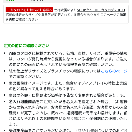
カタログをお持ちのお客様へ
仕様変更により
SHOP for SHOP カタログ VOL.11
掲載の情報からサイズや重量等が変更されている場合があります このページの情報
を再度ご確認ください
注文の前にご確認ください
WEBカタログに掲載されている、価格、素材、サイズ、重量等の情報
は、カタログ発刊時点から変更になっている場合があります。ご注文
の前にこの画面に表示されている情報を再度ご確認ください。
紙の仕上がりサイズとプラスチックの種類については
こちらのページ
でご確認ください。
商品画像はイメージです。また、色合いはディスプレイの特性上実際
の色と異なって見える場合があります。
商品の外観・仕様および価格は予告なく変更される場合があります。
名入れ可能商品
をご注文いただき名入れを指定された場合、（お客様
からの名入れ内容指定、お客様の名入れ内容確認、お客様からの入金
確認）が完了したのち、概ね2～3週間程度で商品をお届けします。都
合によりそれ以上のお時間をいただく場合は別途個別にご連絡いたし
ます。
受注生産品
をご注文いただいた場合、（商品仕様等についてのお打ち