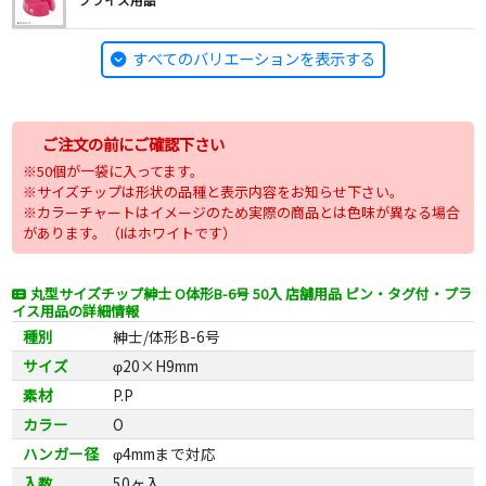
すべてのバリエーションを表示する
ご注文の前にご確認下さい
※50個が一袋に入ってます。
※サイズチップは形状の品種と表示内容をお知らせ下さい。
※カラーチャートはイメージのため実際の商品とは色味が異なる場合
があります。（Iはホワイトです）
丸型サイズチップ紳士 O体形B-6号 50入 店舗用品 ピン・タグ付・プラ
イス用品の詳細情報
種別
紳士/体形B-6号
サイズ
φ20×H9mm
素材
P.P
カラー
O
ハンガー径
φ4mmまで対応
入数
50ヶ入