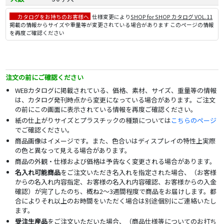
カタログをお持ちのお客様へ
仕様変更により
SHOP for SHOP カタログ VOL.11
掲載の情報からサイズや重量等が変更されている場合があります このページの情報
を再度ご確認ください
注文の前にご確認ください
WEBカタログに掲載されている、価格、素材、サイズ、重量等の情報
は、カタログ発刊時点から変更になっている場合があります。ご注文
の前にこの画面に表示されている情報を再度ご確認ください。
紙の仕上がりサイズとプラスチックの種類については
こちらのページ
でご確認ください。
商品画像はイメージです。また、色合いはディスプレイの特性上実際
の色と異なって見える場合があります。
商品の外観・仕様および価格は予告なく変更される場合があります。
名入れ可能商品
をご注文いただき名入れを指定された場合、（お客様
からの名入れ内容指定、お客様の名入れ内容確認、お客様からの入金
確認）が完了したのち、概ね2～3週間程度で商品をお届けします。都
合によりそれ以上のお時間をいただく場合は別途個別にご連絡いたし
ます。
受注生産品
をご注文いただいた場合、（商品仕様等についてのお打ち