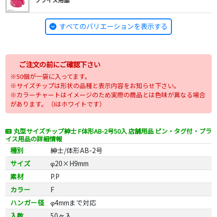
すべてのバリエーションを表示する
ご注文の前にご確認下さい
※50個が一袋に入ってます。
※サイズチップは形状の品種と表示内容をお知らせ下さい。
※カラーチャートはイメージのため実際の商品とは色味が異なる場合
があります。（Iはホワイトです）
丸型サイズチップ紳士 F体形AB-2号50入 店舗用品 ピン・タグ付・プラ
イス用品の詳細情報
種別
紳士/体形AB-2号
サイズ
φ20×H9mm
素材
P.P
カラー
F
ハンガー径
φ4mmまで対応
入数
50ヶ入