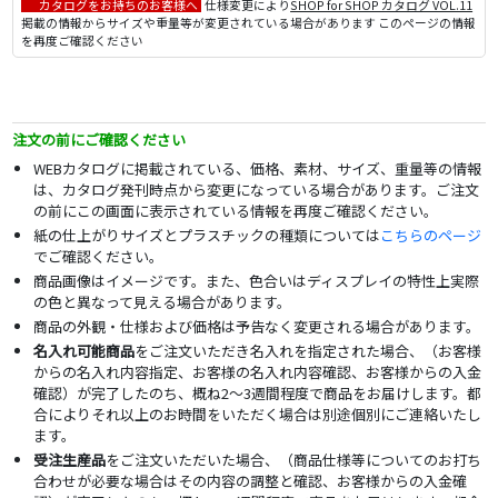
カタログをお持ちのお客様へ
仕様変更により
SHOP for SHOP カタログ VOL.11
掲載の情報からサイズや重量等が変更されている場合があります このページの情報
を再度ご確認ください
注文の前にご確認ください
WEBカタログに掲載されている、価格、素材、サイズ、重量等の情報
は、カタログ発刊時点から変更になっている場合があります。ご注文
の前にこの画面に表示されている情報を再度ご確認ください。
紙の仕上がりサイズとプラスチックの種類については
こちらのページ
でご確認ください。
商品画像はイメージです。また、色合いはディスプレイの特性上実際
の色と異なって見える場合があります。
商品の外観・仕様および価格は予告なく変更される場合があります。
名入れ可能商品
をご注文いただき名入れを指定された場合、（お客様
からの名入れ内容指定、お客様の名入れ内容確認、お客様からの入金
確認）が完了したのち、概ね2～3週間程度で商品をお届けします。都
合によりそれ以上のお時間をいただく場合は別途個別にご連絡いたし
ます。
受注生産品
をご注文いただいた場合、（商品仕様等についてのお打ち
合わせが必要な場合はその内容の調整と確認、お客様からの入金確