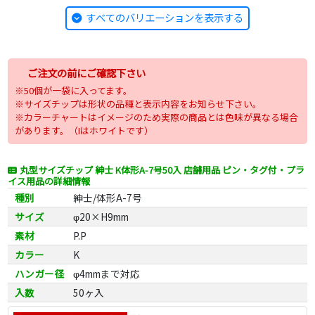
すべてのバリエーションを表示する
ご注文の前にご確認下さい
※50個が一袋に入ってます。
※サイズチップは形状の品種と表示内容をお知らせ下さい。
※カラーチャートはイメージのため実際の商品とは色味が異なる場合
があります。（Iはホワイトです）
丸型サイズチップ 紳士 K体形A-7号50入 店舗用品 ピン・タグ付・プラ
イス用品の詳細情報
種別
紳士/体形A-7号
サイズ
φ20×H9mm
素材
P.P
カラー
K
ハンガー径
φ4mmまで対応
入数
50ヶ入