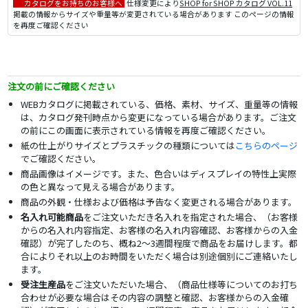
カタログをお持ちのお客様へ
仕様変更により
SHOP for SHOP カタログ VOL.11
掲載の情報からサイズや重量等が変更されている場合があります このページの情報
を再度ご確認ください
注文の前にご確認ください
WEBカタログに掲載されている、価格、素材、サイズ、重量等の情報
は、カタログ発刊時点から変更になっている場合があります。ご注文
の前にこの画面に表示されている情報を再度ご確認ください。
紙の仕上がりサイズとプラスチックの種類については
こちらのページ
でご確認ください。
商品画像はイメージです。また、色合いはディスプレイの特性上実際
の色と異なって見える場合があります。
商品の外観・仕様および価格は予告なく変更される場合があります。
名入れ可能商品
をご注文いただき名入れを指定された場合、（お客様
からの名入れ内容指定、お客様の名入れ内容確認、お客様からの入金
確認）が完了したのち、概ね2～3週間程度で商品をお届けします。都
合によりそれ以上のお時間をいただく場合は別途個別にご連絡いたし
ます。
受注生産品
をご注文いただいた場合、（商品仕様等についてのお打ち
合わせが必要な場合はその内容の調整と確認、お客様からの入金確