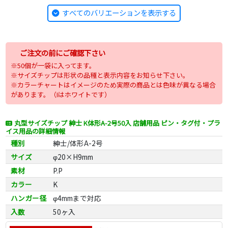
すべてのバリエーションを表示する
ご注文の前にご確認下さい
※50個が一袋に入ってます。
※サイズチップは形状の品種と表示内容をお知らせ下さい。
※カラーチャートはイメージのため実際の商品とは色味が異なる場合
があります。（Iはホワイトです）
丸型サイズチップ 紳士 K体形A-2号50入 店舗用品 ピン・タグ付・プラ
イス用品の詳細情報
種別
紳士/体形A-2号
サイズ
φ20×H9mm
素材
P.P
カラー
K
ハンガー径
φ4mmまで対応
入数
50ヶ入