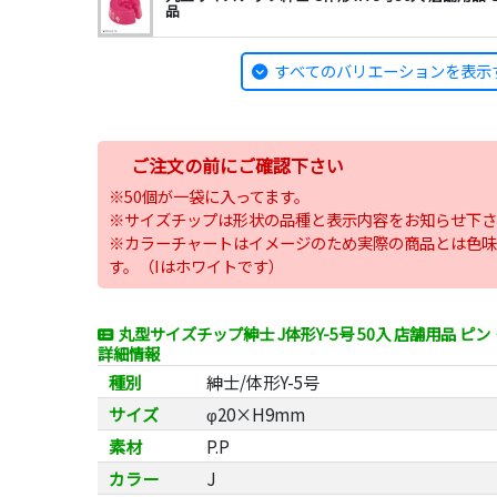
品
すべてのバリエーションを表示
ご注文の前にご確認下さい
※50個が一袋に入ってます。
※サイズチップは形状の品種と表示内容をお知らせ下さ
※カラーチャートはイメージのため実際の商品とは色味
す。（Iはホワイトです）
丸型サイズチップ紳士 J体形Y-5号 50入 店舗用品 
詳細情報
種別
紳士/体形Y-5号
サイズ
φ20×H9mm
素材
P.P
カラー
J