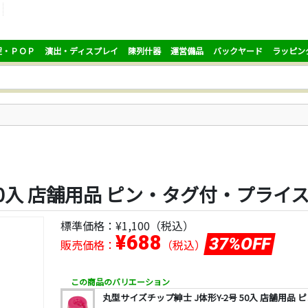
促・ＰＯＰ
演出・ディスプレイ
陳列什器
運営備品
バックヤード
ラッピン
50入 店舗用品 ピン・タグ付・プライ
標準価格：
¥1,100
（税込）
¥688
37%OFF
販売価格：
（税込）
この商品のバリエーション
丸型サイズチップ紳士 J体形Y-2号 50入 店舗用品