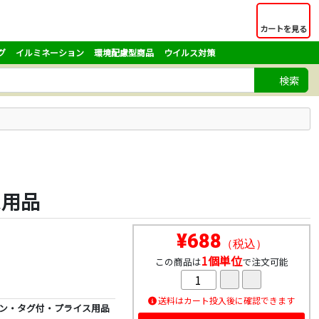
カートを見る
グ
イルミネーション
環境配慮型商品
ウイルス対策
検索
ス用品
¥688
（税込）
1個単位
この商品は
で注文可能
送料はカート投入後に確認できます
 ピン・タグ付・プライス用品