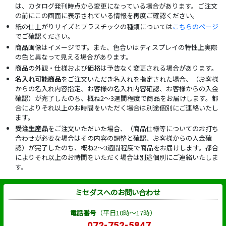
は、カタログ発刊時点から変更になっている場合があります。ご注文
の前にこの画面に表示されている情報を再度ご確認ください。
紙の仕上がりサイズとプラスチックの種類については
こちらのページ
でご確認ください。
商品画像はイメージです。また、色合いはディスプレイの特性上実際
の色と異なって見える場合があります。
商品の外観・仕様および価格は予告なく変更される場合があります。
名入れ可能商品
をご注文いただき名入れを指定された場合、（お客様
からの名入れ内容指定、お客様の名入れ内容確認、お客様からの入金
確認）が完了したのち、概ね2～3週間程度で商品をお届けします。都
合によりそれ以上のお時間をいただく場合は別途個別にご連絡いたし
ます。
受注生産品
をご注文いただいた場合、（商品仕様等についてのお打ち
合わせが必要な場合はその内容の調整と確認、お客様からの入金確
認）が完了したのち、概ね2～3週間程度で商品をお届けします。都合
によりそれ以上のお時間をいただく場合は別途個別にご連絡いたしま
す。
ミセダスへのお問い合わせ
電話番号
（平日10時～17時）
072-752-5847