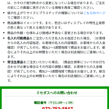
は、カタログ発刊時点から変更になっている場合があります。ご注文
の前にこの画面に表示されている情報を再度ご確認ください。
紙の仕上がりサイズとプラスチックの種類については
こちらのページ
でご確認ください。
商品画像はイメージです。また、色合いはディスプレイの特性上実際
の色と異なって見える場合があります。
商品の外観・仕様および価格は予告なく変更される場合があります。
名入れ可能商品
をご注文いただき名入れを指定された場合、（お客様
からの名入れ内容指定、お客様の名入れ内容確認、お客様からの入金
確認）が完了したのち、概ね2～3週間程度で商品をお届けします。都
合によりそれ以上のお時間をいただく場合は別途個別にご連絡いたし
ます。
受注生産品
をご注文いただいた場合、（商品仕様等についてのお打ち
合わせが必要な場合はその内容の調整と確認、お客様からの入金確
認）が完了したのち、概ね2～3週間程度で商品をお届けします。都合
によりそれ以上のお時間をいただく場合は別途個別にご連絡いたしま
す。
ミセダスへのお問い合わせ
電話番号
（平日10時～17時）
072-752-5847