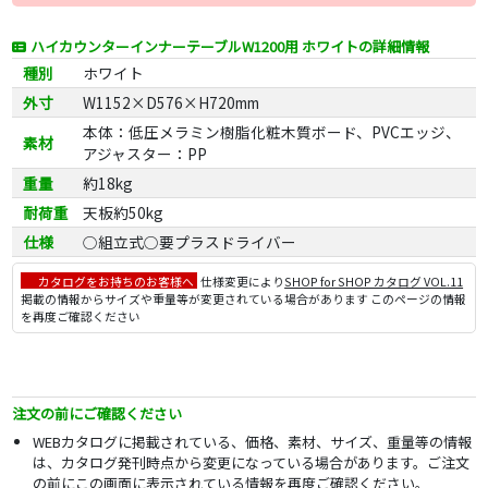
ハイカウンターインナーテーブルW1200用 ホワイトの詳細情報
種別
ホワイト
外寸
W1152×D576×H720mm
本体：低圧メラミン樹脂化粧木質ボード、PVCエッジ、
素材
アジャスター：PP
重量
約18kg
耐荷重
天板約50kg
仕様
○組立式○要プラスドライバー
カタログをお持ちのお客様へ
仕様変更により
SHOP for SHOP カタログ VOL.11
掲載の情報からサイズや重量等が変更されている場合があります このページの情報
を再度ご確認ください
注文の前にご確認ください
WEBカタログに掲載されている、価格、素材、サイズ、重量等の情報
は、カタログ発刊時点から変更になっている場合があります。ご注文
の前にこの画面に表示されている情報を再度ご確認ください。