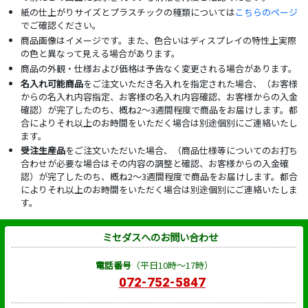
紙の仕上がりサイズとプラスチックの種類については
こちらのページ
でご確認ください。
商品画像はイメージです。また、色合いはディスプレイの特性上実際
の色と異なって見える場合があります。
商品の外観・仕様および価格は予告なく変更される場合があります。
名入れ可能商品
をご注文いただき名入れを指定された場合、（お客様
からの名入れ内容指定、お客様の名入れ内容確認、お客様からの入金
確認）が完了したのち、概ね2～3週間程度で商品をお届けします。都
合によりそれ以上のお時間をいただく場合は別途個別にご連絡いたし
ます。
受注生産品
をご注文いただいた場合、（商品仕様等についてのお打ち
合わせが必要な場合はその内容の調整と確認、お客様からの入金確
認）が完了したのち、概ね2～3週間程度で商品をお届けします。都合
によりそれ以上のお時間をいただく場合は別途個別にご連絡いたしま
す。
ミセダスへのお問い合わせ
電話番号
（平日10時～17時）
072-752-5847