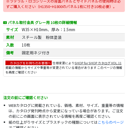
※ラテラル・ロコシリーズの背面パネルとサイドパネルの使用時は必
ずご購入ください（H1350~H1800のパネル1枚に付き10枚必要）。
パネル取付金具 グレー用 10枚の詳細情報
サイズ
W35×H10mm、厚み：1.5mm
素材
スチール製 粉体塗装
入数
10枚
備考
固定用ネジ付き
カタログをお持ちのお客様へ
仕様変更により
SHOP for SHOP カタログ VOL.11
掲載の情報からサイズや重量等が変更されている場合があります このページの情報
を再度ご確認ください
注文の前にご確認ください
WEBカタログに掲載されている、価格、素材、サイズ、重量等の情報
は、カタログ発刊時点から変更になっている場合があります。ご注文
の前にこの画面に表示されている情報を再度ご確認ください。
紙の仕上がりサイズとプラスチックの種類については
こちらのページ
でご確認ください。