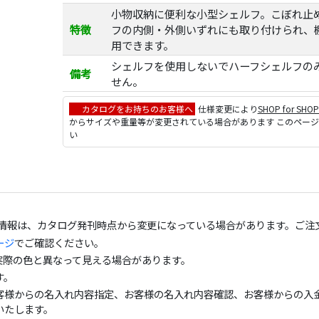
小物収納に便利な小型シェルフ。こぼれ止
特徴
フの内側・外側いずれにも取り付けられ、
用できます。
シェルフを使用しないでハーフシェルフの
備考
せん。
カタログをお持ちのお客様へ
仕様変更により
SHOP for SHO
からサイズや重量等が変更されている場合があります このペー
い
の情報は、カタログ発刊時点から変更になっている場合があります。ご注
ージ
でご確認ください。
実際の色と異なって見える場合があります。
す。
客様からの名入れ内容指定、お客様の名入れ内容確認、お客様からの入金
いたします。