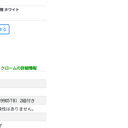
m用 ホワイト
する
用 クロームの詳細情報
985TB）2組付き
換性はありません。
げ