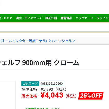
促・ＰＯＰ
演出・ディスプレイ
陳列什器
運営備品
バックヤード
ラッピン
(ホームエレクター後継モデル)
ハーフシェルフ
ェルフ 900mm用 クローム
JANコード
4933315132660
標準価格：
¥5,390
（税込）
¥4,043
25%OFF
販売価格：
（税込）
この商品のバリエーション