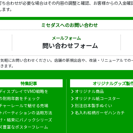
打ち合わせが必要な場合はその内容の調整と確認、お客様からの入金確認
します。
ミセダスへのお問い合わせ
メールフォーム
問い合わせフォーム
ら気軽にお問い合わせください。店舗の新規出店や、改装・リニューアルでの
だきます。
特集記事
オリジナルグッズ製
ディスプレイでVMD戦略を
オリジナル商品
の耐用年数をチェック
オリジナル紙コースター
チャーレールで魅せる売場
別注日本製手ぬぐい
トパーティションの活用方法
名入れ和柄ガーゼハンカチ
け・結束にバノックシリーズ
ズ豊富なポスターフレーム