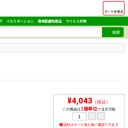
カートを見る
グ
イルミネーション
環境配慮型商品
ウイルス対策
検索
¥4,043
（税込）
1個単位
この商品は
で注文可能
送料はカート投入後に確認できます