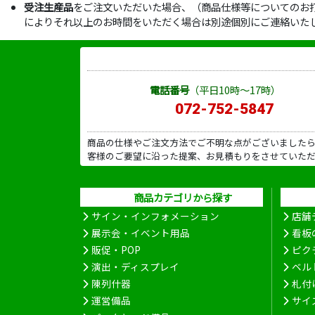
受注生産品
をご注文いただいた場合、（商品仕様等についてのお
によりそれ以上のお時間をいただく場合は別途個別にご連絡いた
電話番号
（平日10時～17時）
072-752-5847
商品の仕様やご注文方法でご不明な点がございました
客様のご要望に沿った提案、お見積もりをさせていた
商品カテゴリから探す
サイン・インフォメーション
店舗
展示会・イベント用品
看板
販促・POP
ピク
演出・ディスプレイ
ベル
陳列什器
札付
運営備品
サイ