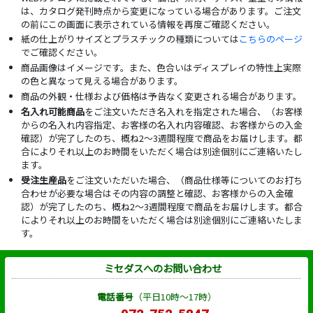
は、カタログ発刊時点から変更になっている場合があります。ご注文
の前にこの画面に表示されている情報を再度ご確認ください。
紙の仕上がりサイズとプラスチックの種類については
こちらのページ
でご確認ください。
商品画像はイメージです。また、色合いはディスプレイの特性上実際
の色と異なって見える場合があります。
商品の外観・仕様および価格は予告なく変更される場合があります。
名入れ可能商品
をご注文いただき名入れを指定された場合、（お客様
からの名入れ内容指定、お客様の名入れ内容確認、お客様からの入金
確認）が完了したのち、概ね2～3週間程度で商品をお届けします。都
合によりそれ以上のお時間をいただく場合は別途個別にご連絡いたし
ます。
受注生産品
をご注文いただいた場合、（商品仕様等についてのお打ち
合わせが必要な場合はその内容の調整と確認、お客様からの入金確
認）が完了したのち、概ね2～3週間程度で商品をお届けします。都合
によりそれ以上のお時間をいただく場合は別途個別にご連絡いたしま
す。
ミセダスへのお問い合わせ
電話番号
（平日10時～17時）