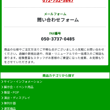
072-752-5847
メールフォーム
問い合わせフォーム
FAX番号
050-3737-0485
商品の仕様やご注文方法でご不明な点がございましたら気軽にお問い合わせ
ください。店舗の新規出店や、改装・リニューアルでの一括導入のご相談も
承ります。経験豊富なスタッフがお客様のご要望に沿った提案、お見積もり
をさせていただきます。
商品カテゴリから探す
サイン・インフォメーション
展示会・イベント用品
販促・POP
演出・ディスプレイ
陳列什器
運営備品