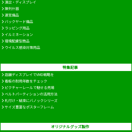
演出・ディスプレイ
陳列什器
運営備品
バックヤード備品
ラッピング用品
イルミネーション
環境配慮型商品
ウイルス感染対策用品
特集記事
店舗ディスプレイでVMD戦略を
看板の耐用年数をチェック
ピクチャーレールで魅せる売場
ベルトパーティションの活用方法
札付け・結束にバノックシリーズ
サイズ豊富なポスターフレーム
オリジナルグッズ製作