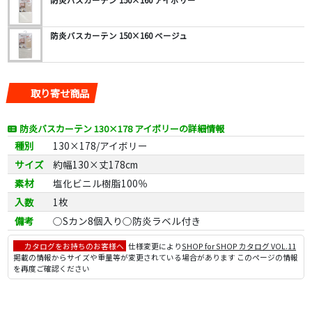
防炎バスカーテン 150×160 アイボリー
防炎バスカーテン 150×160 ベージュ
取り寄せ商品
防炎バスカーテン 130×178 アイボリーの詳細情報
種別
130×178/アイボリー
サイズ
約幅130×丈178cm
素材
塩化ビニル樹脂100％
入数
1枚
備考
○Sカン8個入り○防炎ラベル付き
カタログをお持ちのお客様へ
仕様変更により
SHOP for SHOP カタログ VOL.11
掲載の情報からサイズや重量等が変更されている場合があります このページの情報
を再度ご確認ください