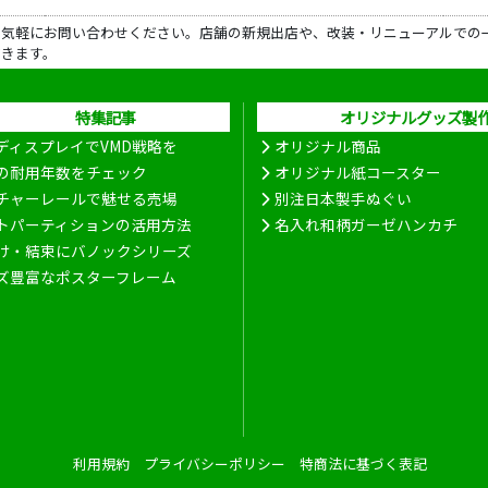
ら気軽にお問い合わせください。店舗の新規出店や、改装・リニューアルでの
だきます。
特集記事
オリジナルグッズ製
ディスプレイでVMD戦略を
オリジナル商品
の耐用年数をチェック
オリジナル紙コースター
チャーレールで魅せる売場
別注日本製手ぬぐい
トパーティションの活用方法
名入れ和柄ガーゼハンカチ
け・結束にバノックシリーズ
ズ豊富なポスターフレーム
利用規約
プライバシーポリシー
特商法に基づく表記