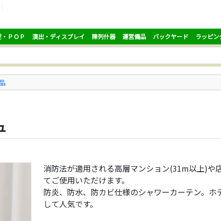
促・ＰＯＰ
演出・ディスプレイ
陳列什器
運営備品
バックヤード
ラッピン
品
ュ
消防法が適用される高層マンション(31m以上)や
てご使用いただけます。
防炎、防水、防カビ仕様のシャワーカーテン。ホ
して人気です。