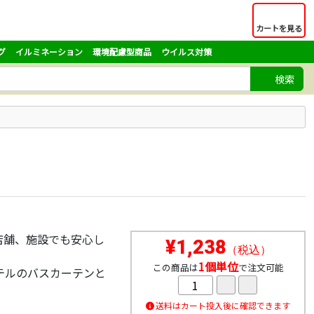
カートを見る
グ
イルミネーション
環境配慮型商品
ウイルス対策
検索
店舗、施設でも安心し
¥1,238
（税込）
1個単位
この商品は
で注文可能
テルのバスカーテンと
送料はカート投入後に確認できます