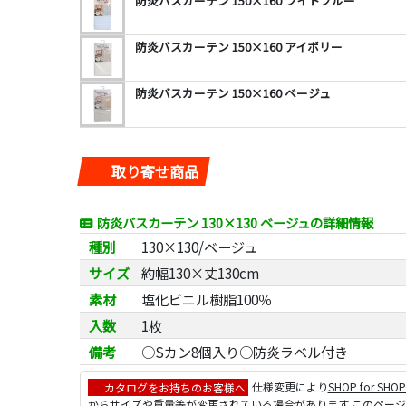
防炎バスカーテン 150×160 ライトブルー
防炎バスカーテン 150×160 アイボリー
防炎バスカーテン 150×160 ベージュ
取り寄せ商品
防炎バスカーテン 130×130 ベージュの詳細情報
種別
130×130/ベージュ
サイズ
約幅130×丈130cm
素材
塩化ビニル樹脂100％
入数
1枚
備考
○Sカン8個入り○防炎ラベル付き
カタログをお持ちのお客様へ
仕様変更により
SHOP for SHO
からサイズや重量等が変更されている場合があります このペー