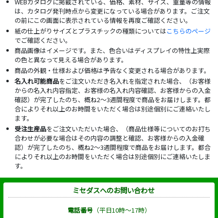
WEBカタログに掲載されている、価格、素材、サイズ、重量等の情報
は、カタログ発刊時点から変更になっている場合があります。ご注文
の前にこの画面に表示されている情報を再度ご確認ください。
紙の仕上がりサイズとプラスチックの種類については
こちらのページ
でご確認ください。
商品画像はイメージです。また、色合いはディスプレイの特性上実際
の色と異なって見える場合があります。
商品の外観・仕様および価格は予告なく変更される場合があります。
名入れ可能商品
をご注文いただき名入れを指定された場合、（お客様
からの名入れ内容指定、お客様の名入れ内容確認、お客様からの入金
確認）が完了したのち、概ね2～3週間程度で商品をお届けします。都
合によりそれ以上のお時間をいただく場合は別途個別にご連絡いたし
ます。
受注生産品
をご注文いただいた場合、（商品仕様等についてのお打ち
合わせが必要な場合はその内容の調整と確認、お客様からの入金確
認）が完了したのち、概ね2～3週間程度で商品をお届けします。都合
によりそれ以上のお時間をいただく場合は別途個別にご連絡いたしま
す。
ミセダスへのお問い合わせ
電話番号
（平日10時～17時）