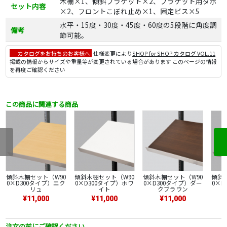
木棚×1、傾斜ブラケット×2、ブラケット用ダボ
セット内容
×2、フロントこぼれ止め×1、固定ビス×5
水平・15度・30度・45度・60度の5段階に角度調
備考
節可能。
カタログをお持ちのお客様へ
仕様変更により
SHOP for SHOP カタログ VOL.11
掲載の情報からサイズや重量等が変更されている場合があります このページの情報
を再度ご確認ください
この商品に関連する商品
傾斜木棚セット（W90
傾斜木棚セット（W90
傾斜木棚セット（W90
傾斜
0×D300タイプ）エク
0×D300タイプ）ホワ
0×D300タイプ）ダー
0×D
リュ
イト
クブラウン
¥11,000
¥11,000
¥11,000
注文の前にご確認ください