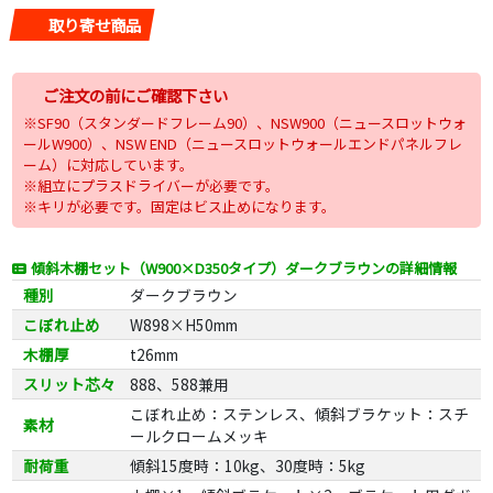
取り寄せ商品
ご注文の前にご確認下さい
※SF90（スタンダードフレーム90）、NSW900（ニュースロットウォ
ールW900）、NSW END（ニュースロットウォールエンドパネルフレ
ーム）に対応しています。
※組立にプラスドライバーが必要です。
※キリが必要です。固定はビス止めになります。
傾斜木棚セット（W900×D350タイプ）ダークブラウンの詳細情報
種別
ダークブラウン
こぼれ止め
W898×H50mm
木棚厚
t26mm
スリット芯々
888、588兼用
こぼれ止め：ステンレス、傾斜ブラケット：スチ
素材
ールクロームメッキ
耐荷重
傾斜15度時：10kg、30度時：5kg