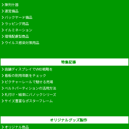
陳列什器
運営備品
バックヤード備品
ラッピング用品
イルミネーション
環境配慮型商品
ウイルス感染対策用品
特集記事
店舗ディスプレイでVMD戦略を
看板の耐用年数をチェック
ピクチャーレールで魅せる売場
ベルトパーティションの活用方法
札付け・結束にバノックシリーズ
サイズ豊富なポスターフレーム
オリジナルグッズ製作
オリジナル商品