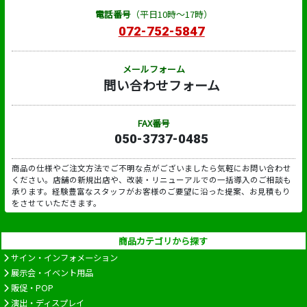
電話番号
（平日10時～17時）
072-752-5847
メールフォーム
問い合わせフォーム
FAX番号
050-3737-0485
商品の仕様やご注文方法でご不明な点がございましたら気軽にお問い合わせ
ください。店舗の新規出店や、改装・リニューアルでの一括導入のご相談も
承ります。経験豊富なスタッフがお客様のご要望に沿った提案、お見積もり
をさせていただきます。
商品カテゴリから探す
サイン・インフォメーション
展示会・イベント用品
販促・POP
演出・ディスプレイ