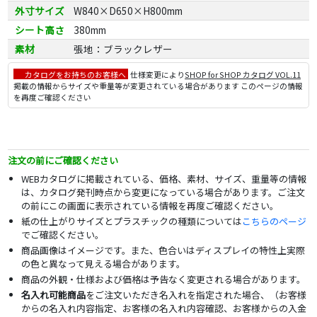
外寸サイズ
W840×D650×H800mm
シート高さ
380mm
素材
張地：ブラックレザー
カタログをお持ちのお客様へ
仕様変更により
SHOP for SHOP カタログ VOL.11
掲載の情報からサイズや重量等が変更されている場合があります このページの情報
を再度ご確認ください
注文の前にご確認ください
WEBカタログに掲載されている、価格、素材、サイズ、重量等の情報
は、カタログ発刊時点から変更になっている場合があります。ご注文
の前にこの画面に表示されている情報を再度ご確認ください。
紙の仕上がりサイズとプラスチックの種類については
こちらのページ
でご確認ください。
商品画像はイメージです。また、色合いはディスプレイの特性上実際
の色と異なって見える場合があります。
商品の外観・仕様および価格は予告なく変更される場合があります。
名入れ可能商品
をご注文いただき名入れを指定された場合、（お客様
からの名入れ内容指定、お客様の名入れ内容確認、お客様からの入金