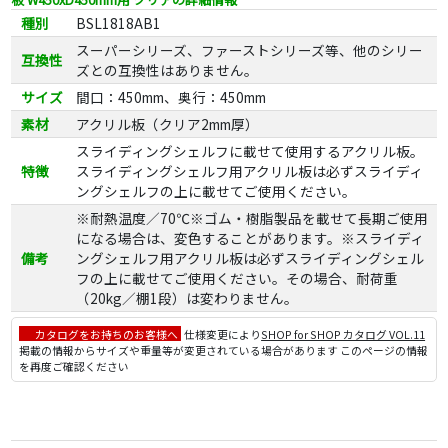
種別
BSL1818AB1
スーパーシリーズ、ファーストシリーズ等、他のシリー
互換性
ズとの互換性はありません。
サイズ
間口：450mm、奥行：450mm
素材
アクリル板（クリア2mm厚）
スライディングシェルフに載せて使用するアクリル板。
特徴
スライディングシェルフ用アクリル板は必ずスライディ
ングシェルフの上に載せてご使用ください。
※耐熱温度／70℃※ゴム・樹脂製品を載せて長期ご使用
になる場合は、変色することがあります。※スライディ
備考
ングシェルフ用アクリル板は必ずスライディングシェル
フの上に載せてご使用ください。その場合、耐荷重
（20kg／棚1段）は変わりません。
カタログをお持ちのお客様へ
仕様変更により
SHOP for SHOP カタログ VOL.11
掲載の情報からサイズや重量等が変更されている場合があります このページの情報
を再度ご確認ください