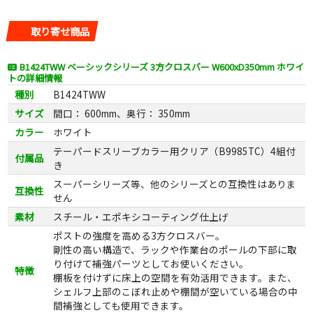
取り寄せ商品
B1424TWW ベーシックシリーズ 3方クロスバー W600xD350mm ホワイ
トの詳細情報
種別
B1424TWW
サイズ
間口： 600mm、奥行： 350mm
カラー
ホワイト
テーパードスリーブカラー用クリア（B9985TC）4組付
付属品
き
スーパーシリーズ等、他のシリーズとの互換性はありま
互換性
せん
素材
スチール・エポキシコーティング仕上げ
ポストの強度を高める3方クロスバー。
剛性の高い構造で、ラックや作業台のポールの下部に取
り付けて補強パーツとしてお使いください。
特徴
棚板を付けずに床上の空間を有効活用できます。また、
シェルフ上部のこぼれ止めや棚間が空いている場合の中
間補強としても使用できます。