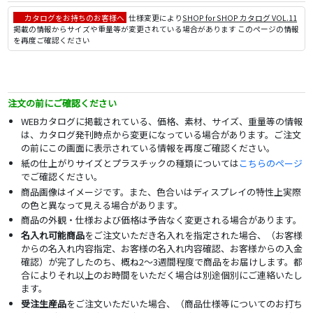
カタログをお持ちのお客様へ
仕様変更により
SHOP for SHOP カタログ VOL.11
掲載の情報からサイズや重量等が変更されている場合があります このページの情報
を再度ご確認ください
注文の前にご確認ください
WEBカタログに掲載されている、価格、素材、サイズ、重量等の情報
は、カタログ発刊時点から変更になっている場合があります。ご注文
の前にこの画面に表示されている情報を再度ご確認ください。
紙の仕上がりサイズとプラスチックの種類については
こちらのページ
でご確認ください。
商品画像はイメージです。また、色合いはディスプレイの特性上実際
の色と異なって見える場合があります。
商品の外観・仕様および価格は予告なく変更される場合があります。
名入れ可能商品
をご注文いただき名入れを指定された場合、（お客様
からの名入れ内容指定、お客様の名入れ内容確認、お客様からの入金
確認）が完了したのち、概ね2～3週間程度で商品をお届けします。都
合によりそれ以上のお時間をいただく場合は別途個別にご連絡いたし
ます。
受注生産品
をご注文いただいた場合、（商品仕様等についてのお打ち