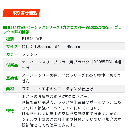
取り寄せ商品
B1848TWB ベーシックシリーズ 3方クロスバー W1200xD450mm ブラ
ックの詳細情報
種別
B1848TWB
サイズ
間口： 1200mm、奥行： 450mm
カラー
ブラック
テーパードスリーブカラー用ブラック（B9985TB）4組
付属品
付き
スーパーシリーズ等、他のシリーズとの互換性はありま
互換性
せん
素材
スチール・エポキシコーティング仕上げ
ポストの強度を高める3方クロスバー。
剛性の高い構造で、ラックや作業台のポールの下部に取
り付けて補強パーツとしてお使いください。
特徴
棚板を付けずに床上の空間を有効活用できます。また、
シェルフ上部のこぼれ止めや棚間が空いている場合の中
間補強としても使用できます。