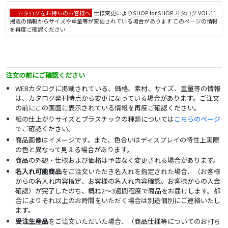
カタログをお持ちのお客様へ
仕様変更により
SHOP for SHOP カタログ VOL.11
掲載の情報からサイズや重量等が変更されている場合があります このページの情報
を再度ご確認ください
注文の前にご確認ください
WEBカタログに掲載されている、価格、素材、サイズ、重量等の情報
は、カタログ発刊時点から変更になっている場合があります。ご注文
の前にこの画面に表示されている情報を再度ご確認ください。
紙の仕上がりサイズとプラスチックの種類については
こちらのページ
でご確認ください。
商品画像はイメージです。また、色合いはディスプレイの特性上実際
の色と異なって見える場合があります。
商品の外観・仕様および価格は予告なく変更される場合があります。
名入れ可能商品
をご注文いただき名入れを指定された場合、（お客様
からの名入れ内容指定、お客様の名入れ内容確認、お客様からの入金
確認）が完了したのち、概ね2～3週間程度で商品をお届けします。都
合によりそれ以上のお時間をいただく場合は別途個別にご連絡いたし
ます。
受注生産品
をご注文いただいた場合、（商品仕様等についてのお打ち