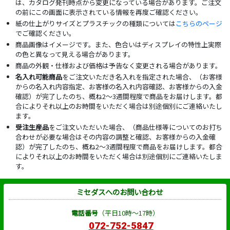
は、カタログ発刊時点から変更になっている場合があります。ご注文
の前にこの画面に表示されている情報を再度ご確認ください。
紙の仕上がりサイズとプラスチックの種類については
こちらのページ
でご確認ください。
商品画像はイメージです。また、色合いはディスプレイの特性上実際
の色と異なって見える場合があります。
商品の外観・仕様および価格は予告なく変更される場合があります。
名入れ可能商品
をご注文いただき名入れを指定された場合、（お客様
からの名入れ内容指定、お客様の名入れ内容確認、お客様からの入金
確認）が完了したのち、概ね2～3週間程度で商品をお届けします。都
合によりそれ以上のお時間をいただく場合は別途個別にご連絡いたし
ます。
受注生産品
をご注文いただいた場合、（商品仕様等についてのお打ち
合わせが必要な場合はその内容の調整と確認、お客様からの入金確
認）が完了したのち、概ね2～3週間程度で商品をお届けします。都合
によりそれ以上のお時間をいただく場合は別途個別にご連絡いたしま
す。
ミセダスへのお問い合わせ
電話番号
（平日10時～17時）
072-752-5847