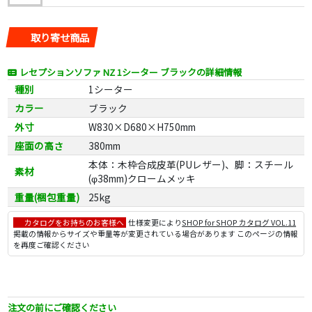
取り寄せ商品
レセプションソファ NZ 1シーター ブラックの詳細情報
種別
1シーター
カラー
ブラック
外寸
W830×D680×H750mm
座面の高さ
380mm
本体：木枠合成皮革(PUレザー)、脚：スチール
素材
(φ38mm)クロームメッキ
重量(梱包重量)
25kg
カタログをお持ちのお客様へ
仕様変更により
SHOP for SHOP カタログ VOL.11
掲載の情報からサイズや重量等が変更されている場合があります このページの情報
を再度ご確認ください
注文の前にご確認ください