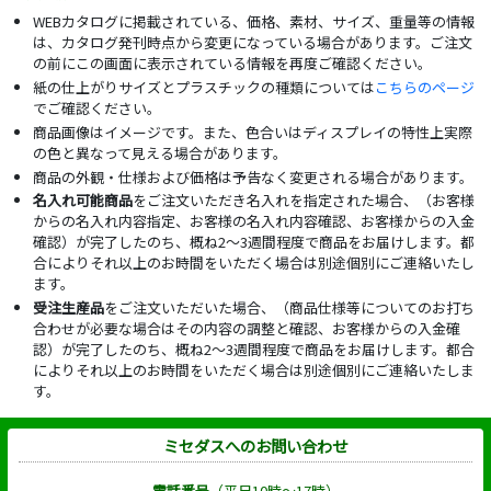
WEBカタログに掲載されている、価格、素材、サイズ、重量等の情報
は、カタログ発刊時点から変更になっている場合があります。ご注文
の前にこの画面に表示されている情報を再度ご確認ください。
紙の仕上がりサイズとプラスチックの種類については
こちらのページ
でご確認ください。
商品画像はイメージです。また、色合いはディスプレイの特性上実際
の色と異なって見える場合があります。
商品の外観・仕様および価格は予告なく変更される場合があります。
名入れ可能商品
をご注文いただき名入れを指定された場合、（お客様
からの名入れ内容指定、お客様の名入れ内容確認、お客様からの入金
確認）が完了したのち、概ね2～3週間程度で商品をお届けします。都
合によりそれ以上のお時間をいただく場合は別途個別にご連絡いたし
ます。
受注生産品
をご注文いただいた場合、（商品仕様等についてのお打ち
合わせが必要な場合はその内容の調整と確認、お客様からの入金確
認）が完了したのち、概ね2～3週間程度で商品をお届けします。都合
によりそれ以上のお時間をいただく場合は別途個別にご連絡いたしま
す。
ミセダスへのお問い合わせ
電話番号
（平日10時～17時）