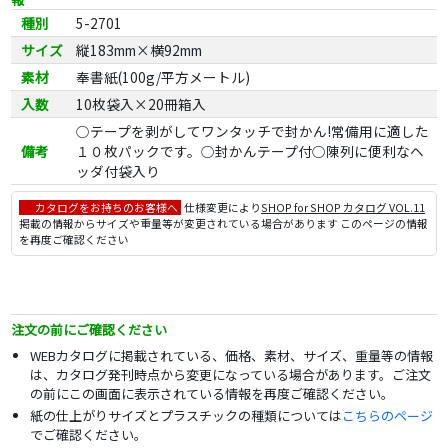
種別
5-2701
サイズ
縦183mm×横92mm
素材
奉書紙(100g/平方メートル)
入数
10枚袋入×20冊箱入
○テープを剥がしてワンタッチで封かん!常備用に適した
備考
１０枚パックです。○封かんテープ付○陳列に便利なヘ
ッダ付袋入り
カタログをお持ちのお客様へ
仕様変更により
SHOP for SHOP カタログ VOL.11
掲載の情報からサイズや重量等が変更されている場合があります このページの情報
を再度ご確認ください
注文の前にご確認ください
WEBカタログに掲載されている、価格、素材、サイズ、重量等の情報
は、カタログ発刊時点から変更になっている場合があります。ご注文
の前にこの画面に表示されている情報を再度ご確認ください。
紙の仕上がりサイズとプラスチックの種類については
こちらのページ
でご確認ください。