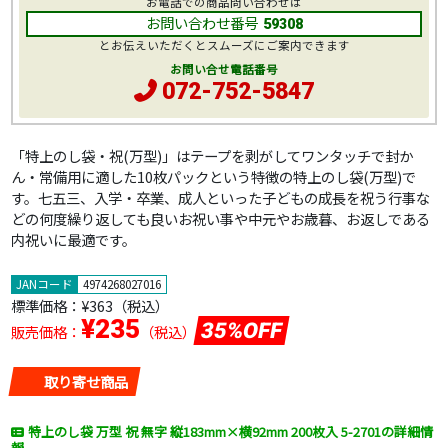
お電話での商品問い合わせは
お問い合わせ番号
59308
とお伝えいただくとスムーズにご案内できます
お問い合せ電話番号
072-752-5847
「特上のし袋・祝(万型)」はテープを剥がしてワンタッチで封か
ん・常備用に適した10枚パックという特徴の特上のし袋(万型)で
す。七五三、入学・卒業、成人といった子どもの成長を祝う行事な
どの何度繰り返しても良いお祝い事や中元やお歳暮、お返しである
内祝いに最適です。
JANコード
4974268027016
標準価格：
¥363
（税込）
¥235
35%OFF
販売価格：
（税込）
取り寄せ商品
特上のし袋 万型 祝 無字 縦183mm×横92mm 200枚入 5-2701の詳細情
報