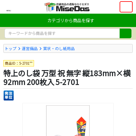
MENU
カテゴリから商品を探す
トップ
運営備品
賞状・のし紙用品
商品ID：5-2701**
特上のし袋 万型 祝 無字 縦183mm×横
92mm 200枚入 5-2701