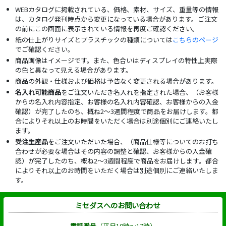
WEBカタログに掲載されている、価格、素材、サイズ、重量等の情報
は、カタログ発刊時点から変更になっている場合があります。ご注文
の前にこの画面に表示されている情報を再度ご確認ください。
紙の仕上がりサイズとプラスチックの種類については
こちらのページ
でご確認ください。
商品画像はイメージです。また、色合いはディスプレイの特性上実際
の色と異なって見える場合があります。
商品の外観・仕様および価格は予告なく変更される場合があります。
名入れ可能商品
をご注文いただき名入れを指定された場合、（お客様
からの名入れ内容指定、お客様の名入れ内容確認、お客様からの入金
確認）が完了したのち、概ね2～3週間程度で商品をお届けします。都
合によりそれ以上のお時間をいただく場合は別途個別にご連絡いたし
ます。
受注生産品
をご注文いただいた場合、（商品仕様等についてのお打ち
合わせが必要な場合はその内容の調整と確認、お客様からの入金確
認）が完了したのち、概ね2～3週間程度で商品をお届けします。都合
によりそれ以上のお時間をいただく場合は別途個別にご連絡いたしま
す。
ミセダスへのお問い合わせ
電話番号
（平日10時～17時）