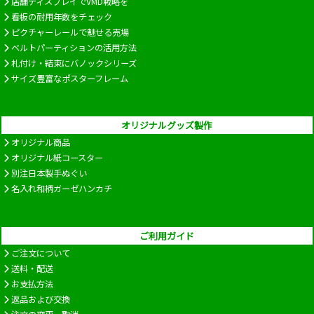
店舗ディスプレイでVMD戦略を
看板の耐用年数をチェック
ピクチャーレールで魅せる売場
ベルトパーティションの活用方法
札付け・結束にバノックシリーズ
サイズ豊富なポスターフレーム
オリジナルグッズ製作
オリジナル商品
オリジナル紙コースター
別注日本製手ぬぐい
名入れ和柄ガーゼハンカチ
ご利用ガイド
ご注文について
送料・配送
お支払方法
返品および交換