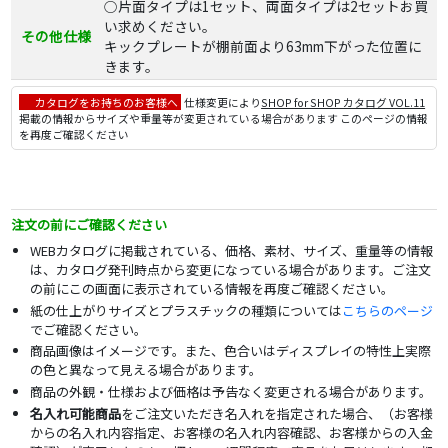
○片面タイプは1セット、両面タイプは2セットお買
い求めください。
その他仕様
キックプレートが棚前面より63mm下がった位置に
きます。
カタログをお持ちのお客様へ
仕様変更により
SHOP for SHOP カタログ VOL.11
掲載の情報からサイズや重量等が変更されている場合があります このページの情報
を再度ご確認ください
注文の前にご確認ください
WEBカタログに掲載されている、価格、素材、サイズ、重量等の情報
は、カタログ発刊時点から変更になっている場合があります。ご注文
の前にこの画面に表示されている情報を再度ご確認ください。
紙の仕上がりサイズとプラスチックの種類については
こちらのページ
でご確認ください。
商品画像はイメージです。また、色合いはディスプレイの特性上実際
の色と異なって見える場合があります。
商品の外観・仕様および価格は予告なく変更される場合があります。
名入れ可能商品
をご注文いただき名入れを指定された場合、（お客様
からの名入れ内容指定、お客様の名入れ内容確認、お客様からの入金