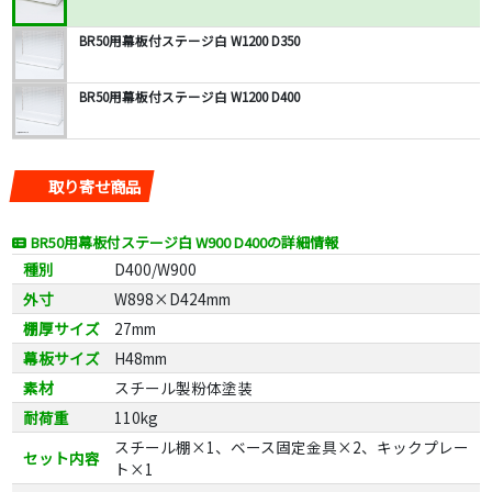
BR50用幕板付ステージ白 W1200 D350
BR50用幕板付ステージ白 W1200 D400
取り寄せ商品
BR50用幕板付ステージ白 W900 D400の詳細情報
種別
D400/W900
外寸
W898×D424mm
棚厚サイズ
27mm
幕板サイズ
H48mm
素材
スチール製粉体塗装
耐荷重
110kg
スチール棚×1、ベース固定金具×2、キックプレー
セット内容
ト×1