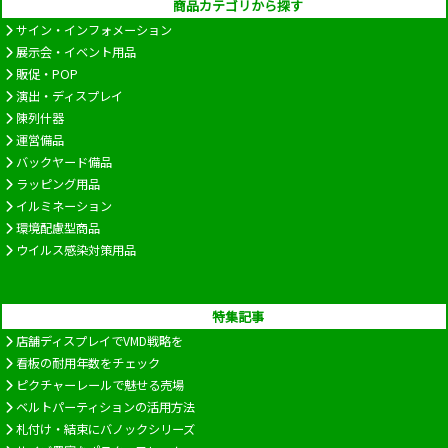
商品カテゴリから探す
サイン・インフォメーション
展示会・イベント用品
販促・POP
演出・ディスプレイ
陳列什器
運営備品
バックヤード備品
ラッピング用品
イルミネーション
環境配慮型商品
ウイルス感染対策用品
特集記事
店舗ディスプレイでVMD戦略を
看板の耐用年数をチェック
ピクチャーレールで魅せる売場
ベルトパーティションの活用方法
札付け・結束にバノックシリーズ