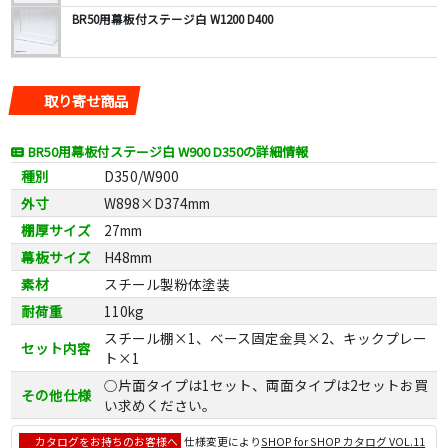
BR50用幕板付ステージ白 W1200 D400
取り寄せ商品
BR50用幕板付ステージ白 W900 D350の詳細情報
種別
D350/W900
外寸
W898×D374mm
棚厚サイズ
27mm
幕板サイズ
H48mm
素材
スチール製粉体塗装
耐荷重
110kg
スチール棚×1、ベース固定金具×2、キックプレー
セット内容
ト×1
○片面タイプは1セット、両面タイプは2セットお買
その他仕様
い求めください。
カタログをお持ちのお客様へ
仕様変更により
SHOP for SHOP カタログ VOL.11