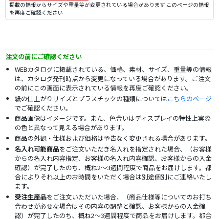
掲載の情報からサイズや重量等が変更されている場合があります このページの情報
を再度ご確認ください
注文の前にご確認ください
WEBカタログに掲載されている、価格、素材、サイズ、重量等の情報
は、カタログ発刊時点から変更になっている場合があります。ご注文
の前にこの画面に表示されている情報を再度ご確認ください。
紙の仕上がりサイズとプラスチックの種類については
こちらのページ
でご確認ください。
商品画像はイメージです。また、色合いはディスプレイの特性上実際
の色と異なって見える場合があります。
商品の外観・仕様および価格は予告なく変更される場合があります。
名入れ可能商品
をご注文いただき名入れを指定された場合、（お客様
からの名入れ内容指定、お客様の名入れ内容確認、お客様からの入金
確認）が完了したのち、概ね2～3週間程度で商品をお届けします。都
合によりそれ以上のお時間をいただく場合は別途個別にご連絡いたし
ます。
受注生産品
をご注文いただいた場合、（商品仕様等についてのお打ち
合わせが必要な場合はその内容の調整と確認、お客様からの入金確
認）が完了したのち、概ね2～3週間程度で商品をお届けします。都合