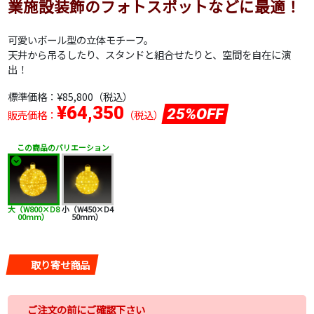
業施設装飾のフォトスポットなどに最適！
可愛いボール型の立体モチーフ。
天井から吊るしたり、スタンドと組合せたりと、空間を自在に演
出！
標準価格：
¥85,800
（税込）
¥64,350
25%OFF
販売価格：
（税込）
この商品のバリエーション
大（W800×D8
小（W450×D4
00mm）
50mm）
取り寄せ商品
ご注文の前にご確認下さい