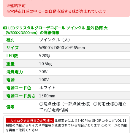
※連結不可
※常時点灯球の中に一部自動点滅する球が含まれています
LEDクリスタルグローデコボール ツインクル 屋外 防雨 大
（W800×D800mm）の詳細情報
種別
ツインクル（大）
サイズ
W800×D800×H965mm
LED数
520球
重量
10.5kg
消費電力
30W
電源
100V
電源コード色
ホワイト
電源コード長さ
1500mm
○常点仕様（一部点滅仕様）○防雨仕様○組立
備考
て式○電源付属
カタログをお持ちのお客様へ
仕様変更により
SHOP for SHOP カタログ VOL.11
掲載の情報からサイズや重量等が変更されている場合があります このページの情報
を再度ご確認ください