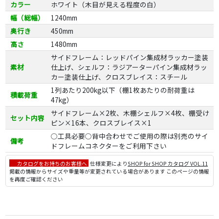
カラー
ホワイト（木目が見える程度の白）
幅（総幅）
1240mm
奥行き
450mm
高さ
1480mm
サイドフレーム：レッドパイン集成材ラッカー塗装
素材
仕上げ、シェルフ：ラジアーターパイン集成材ラッ
カー塗装仕上げ、クロスブレイス：スチール
1列あたり200kg以下（棚1枚あたりの耐荷重は
積載荷重
47kg）
サイドフレーム×2枚、木棚シェルフ×4枚、棚受け
セット内容
ピン×16本、クロスブレイス×1
○工具必要○背中合わせでご使用の際は別売のサイ
備考
ドフレームコネクターをご利用下さい
カタログをお持ちのお客様へ
仕様変更により
SHOP for SHOP カタログ VOL.11
掲載の情報からサイズや重量等が変更されている場合があります このページの情報
を再度ご確認ください