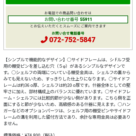
お電話での商品問い合わせは
お問い合わせ番号
55911
とお伝えいただくとスムーズにご案内できます
お問い合せ電話番号
072-752-5847
【シンプルで機能的なデザイン】○サイドフレームは、シ Fルフ受
用の棚受ピンを差し込む穴（５φ）があるシンプルなデザインで
す。○シェルフの両端についている棚受金具は、シェルフの裏から
みても見えないため、すっきりした仕上りになります。○サイドフ
レームは約36 o厚、シェルフは約20 o厚です。什器全体としての堅
牢さに加え、部材構成上のバランスに優れています。○サイドフレ
ーム・シェルフには比較的節が少ない側があります。こちら側を正
面にすると節が少ないため、高級感のある什器に見えます。○ハン
ガーなどのオプションパーツは、シェルフ用の棚受ピンやサイドフ
レームの溝を利用した留付方法であり、余計な専用金具は必要あり
ません。
標準価格：
¥74,800
（税込）