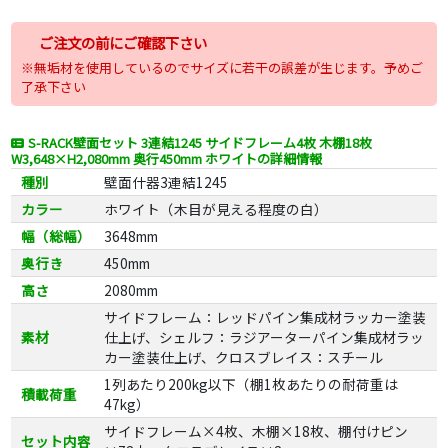
ご注文の前にご確認下さい
※無垢材を使用しているのでサイズに若干の誤差が生じます。予めご
了承下さい
S-RACK壁面セット 3連結1245 サイドフレーム4枚 木棚18枚
W3,648×H2,080mm 奥行450mm ホワイトの詳細情報
種別
壁面什器3連結1245
カラー
ホワイト（木目が見える程度の白）
幅（総幅）
3648mm
奥行き
450mm
高さ
2080mm
サイドフレーム：レッドパイン集成材ラッカー塗装
素材
仕上げ、シェルフ：ラジアーターパイン集成材ラッ
カー塗装仕上げ、クロスブレイス：スチール
1列あたり200kg以下（棚1枚あたりの耐荷重は
積載荷重
47kg）
サイドフレーム×4枚、木棚×18枚、棚付けピン
セット内容