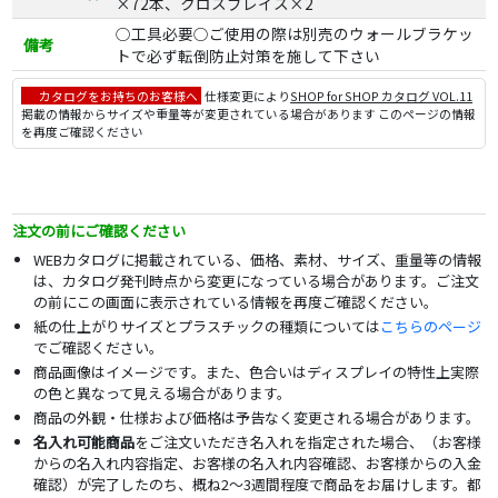
×72本、クロスブレイス×2
○工具必要○ご使用の際は別売のウォールブラケッ
備考
トで必ず転倒防止対策を施して下さい
カタログをお持ちのお客様へ
仕様変更により
SHOP for SHOP カタログ VOL.11
掲載の情報からサイズや重量等が変更されている場合があります このページの情報
を再度ご確認ください
注文の前にご確認ください
WEBカタログに掲載されている、価格、素材、サイズ、重量等の情報
は、カタログ発刊時点から変更になっている場合があります。ご注文
の前にこの画面に表示されている情報を再度ご確認ください。
紙の仕上がりサイズとプラスチックの種類については
こちらのページ
でご確認ください。
商品画像はイメージです。また、色合いはディスプレイの特性上実際
の色と異なって見える場合があります。
商品の外観・仕様および価格は予告なく変更される場合があります。
名入れ可能商品
をご注文いただき名入れを指定された場合、（お客様
からの名入れ内容指定、お客様の名入れ内容確認、お客様からの入金
確認）が完了したのち、概ね2～3週間程度で商品をお届けします。都