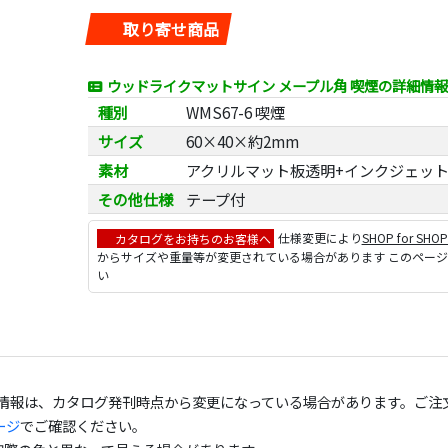
取り寄せ商品
ウッドライクマットサイン メープル角 喫煙の詳細情報
種別
WMS67-6 喫煙
サイズ
60×40×約2mm
素材
アクリルマット板透明+インクジェッ
その他仕様
テープ付
カタログをお持ちのお客様へ
仕様変更により
SHOP for SHO
からサイズや重量等が変更されている場合があります このペー
い
の情報は、カタログ発刊時点から変更になっている場合があります。ご注
ージ
でご確認ください。