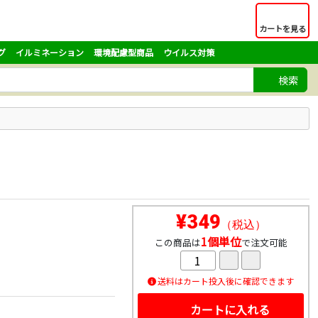
カートを見る
グ
イルミネーション
環境配慮型商品
ウイルス対策
検索
¥349
（税込）
1個単位
この商品は
で注文可能
送料はカート投入後に確認できます
カートに入れる