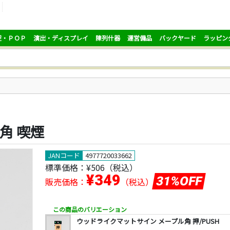
促・ＰＯＰ
演出・ディスプレイ
陳列什器
運営備品
バックヤード
ラッピン
角 喫煙
JANコード
4977720033662
標準価格：
¥506
（税込）
¥349
31%OFF
販売価格：
（税込）
この商品のバリエーション
ウッドライクマットサイン メープル角 押/PUSH