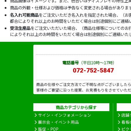
商品画像はイメージです。また、色合いはディスプレイの特性上
商品の外観・仕様および価格は予告なく変更される場合がありま
名入れ可能商品
をご注文いただき名入れを指定された場合、（お
都合によりそれ以上のお時間をいただく場合は別途個別にご連絡
受注生産品
をご注文いただいた場合、（商品仕様等についてのお
によりそれ以上のお時間をいただく場合は別途個別にご連絡いた
電話番号
（平日10時～17時）
072-752-5847
商品の仕様やご注文方法でご不明な点がございました
客様のご要望に沿った提案、お見積もりをさせていた
商品カテゴリから探す
サイン・インフォメーション
店舗
展示会・イベント用品
看板
販促・POP
ピク